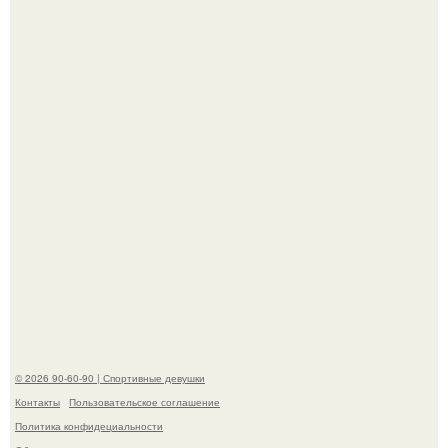
Жена Курбана Омарова Валерия оказалась в центре
скандала после визита блогера Марины ильиной в её
косметологическую клинику.
В этой истории не было подпольного кабинета и
"Мастера После Двухнедельных Курсов".
© 2026 90-60-90 | Спортивные девушки
Контакты
Пользовательское соглашение
Политика конфидециальности