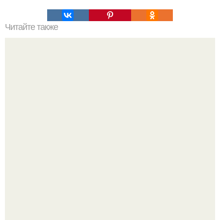
Читайте также
Формула расчета калорий: основной обмен.
В сети вирусится ролик под трендом "Как мы