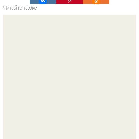
Читайте также
Овсяные печенья для спортсменов. Овсяное печенье.
Ингредиенты:
Сергей Лазарев купил квартиру в Майами за 1 миллион