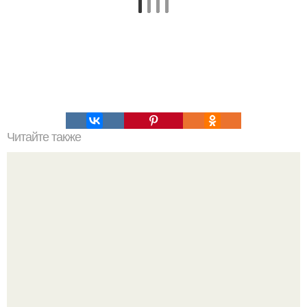
Читайте также
Идеальный ужин: овощной "Эдем".