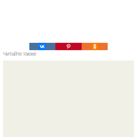
Читайте также
Табата упражнения! Табата упражнения - новинка в
мире спорта.