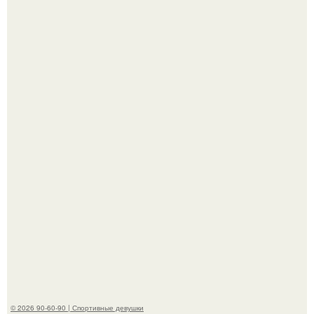
По словам эксперта воз, у мужчин с образованной и
мудрой супругой вероятность скоропостижной смерти
якобы на 46% ниже.
В стране зафиксировали аномальный психологический
сдвиг: переоценка ценностей и жесткая депрессия
теперь настигают парней на 10 лет раньше.
© 2026 90-60-90 | Спортивные девушки