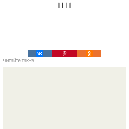
Читайте также
30 самых полезных и вкусных смузи для стройной
фигуры.