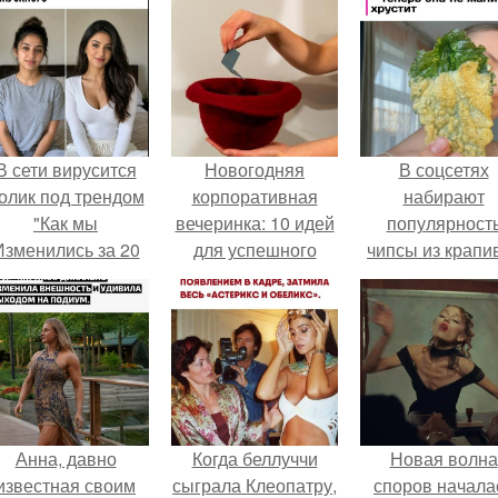
В сети вирусится
Новогодняя
В соцсетях
олик под трендом
корпоративная
набирают
"Как мы
вечеринка: 10 идей
популярност
Изменились за 20
для успешного
чипсы из крапи
лет".
мероприятия
которые
пользователи
комментария
называют
неожиданно
вкусными.
Анна, давно
Когда беллуччи
Новая волна
известная своим
сыграла Клеопатру,
споров начала