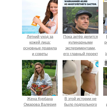
Летний уход за
Пока актёр делится
кожей лица:
кулинарными
р
основные правила
экспериментами,
и советы
его главный проект
сделал серьёзный
шаг вперёд.
Жена Курбана
В этой истории не
Омарова Валерия
было подпольного