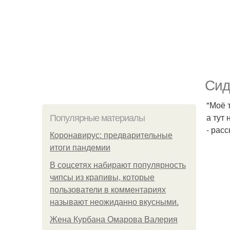
Сид
"Моё 
а тут
Популярные материалы
- рас
Коронавирус: предварительные
итоги пандемии
В соцсетях набирают популярность
чипсы из крапивы, которые
пользователи в комментариях
называют неожиданно вкусными.
Жена Курбана Омарова Валерия