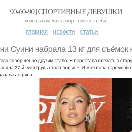
90-60-90 | СПОРТИВНЫЕ ДЕВУШКИ
хочешь изменить мир - начни с себя!
главная
новости
статьи
ни Суини набрала 13 кг для съёмок 
тело совершенно другим стало. Я перестала влезать в стар
 носила 27-й. моя грудь стала больше. И моя попа огромной с
сказала актриса