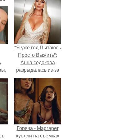
"Я уже год Пытаюсь
Просто Выжить":
ь
Анна седокова
вы,
разрыдалась из-за
жесткой травли и
 в
проклятий в сети.
х
Горяча - Маргарет
сь
куолли на съёмках