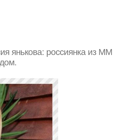
ия янькова: россиянка из MM
дом.