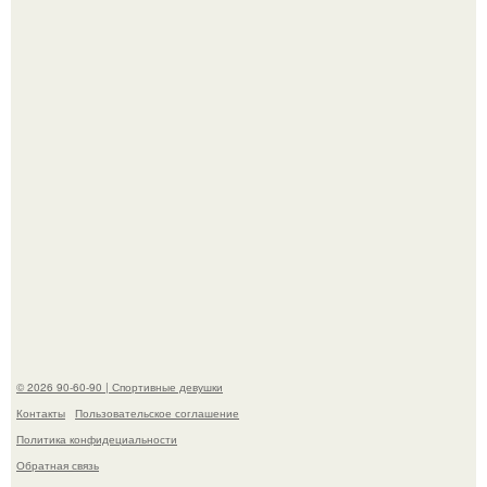
Девушка решила провести необычный эксперимент и на
протяжении 30 дней питалась одной шаурмой.
Артист джиган свои мускулы показал.
© 2026 90-60-90 | Спортивные девушки
Контакты
Пользовательское соглашение
Политика конфидециальности
Обратная связь