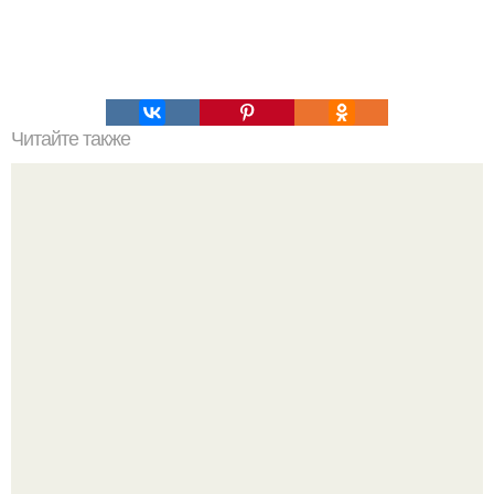
Читайте также
57-Летний актер Дмитрий нагиев известен не только
своим талантом, но и невероятной харизмой и
спортивной формой.