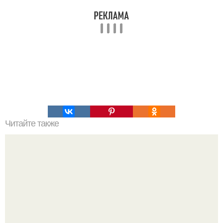
Читайте также
Новые тренды в стрижке шапочки для дам 40-50 лет