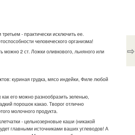
 третьем - практически исключить ее.
отоспособности человеческого организма!
⇨
ь можно 2 ст. Ложки оливкового, льняного или
тов: куриная грудка, мясо индейки, Филе любой
 как его можно разнообразить зеленью,
адкий порошок какао. Творог отлично
этого молочного продукта.
летчатки - цельнозерновые каши (никакой
 будет главными источниками ваших углеводов! А