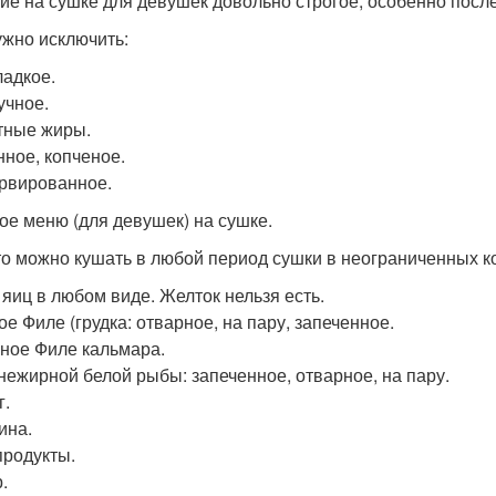
ие на сушке для девушек довольно строгое, особенно посл
ужно исключить:
ладкое.
учное.
ные жиры.
ное, копченое.
рвированное.
ое меню (для девушек) на сушке.
то можно кушать в любой период сушки в неограниченных к
 яиц в любом виде. Желток нельзя есть.
ое Филе (грудка: отварное, на пару, запеченное.
ное Филе кальмара.
нежирной белой рыбы: запеченное, отварное, на пару.
г.
ина.
родукты.
.