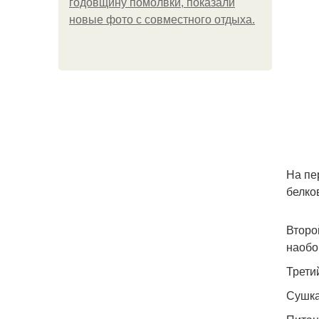
годовщину помолвки, показали
новые фото с совместного отдыха.
На пе
белко
Второ
наобо
Трети
Сушка