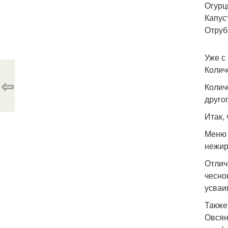
Огурц
Капуст
Отруб
Уже с
Колич
⇦
Колич
друго
Итак,
Меню 
нежир
Отлич
чесно
усваи
Также
Овсян