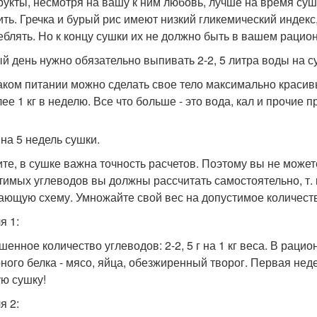
рукты, несмотря на вашу к ним любовь, лучше на время суш
ить. Гречка и бурый рис имеют низкий гликемический индекс
еблять. Но к концу сушки их не должно быть в вашем рацион
й день нужно обязательно выпивать 2-2, 5 литра воды на с
аком питании можно сделать свое тело максимально краси
ее 1 кг в неделю. Все что больше - это вода, кал и прочие п
на 5 недель сушки.
те, в сушке важна точность расчетов. Поэтому вы не может
тимых углеводов вы должны рассчитать самостоятельно, т. к
ающую схему. Умножайте свой вес на допустимое количество
я 1:
шенное количество углеводов: 2-2, 5 г на 1 кг веса. В раци
ного белка - мясо, яйца, обезжиренный творог. Первая неде
ую сушку!
я 2: