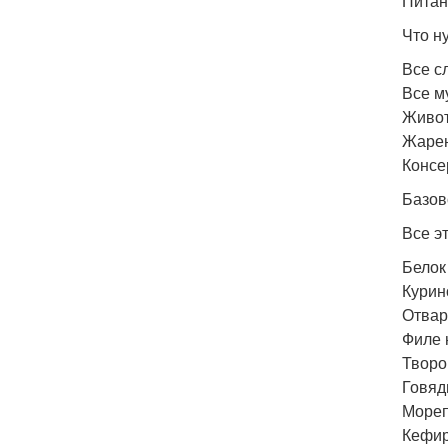
Питан
Что н
Все с
Все м
Живот
Жарен
Консе
Базов
Все э
Белок
Курин
Отвар
Филе 
Творо
Говяд
Мореп
Кефир