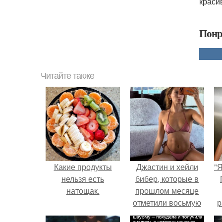
краси
Понр
Читайте также
Какие продукты
Джастин и хейли
"
нельзя есть
бибер, которые в
натощак.
прошлом месяце
отметили восьмую
р
годовщину