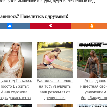
вой сухой мышечной фигуры, будет болезненный вид.
авилось? Поделитесь с друзьями!
Я уже год Пытаюсь
Растяжка позволяет
Анна, давно
Просто Выжить":
на 10% увеличить
известная сво
Анна седокова
ваш результат от
увлечением
азрыдалась из-за
тренировки!
бодибилдинго
жесткой травли и
впервые