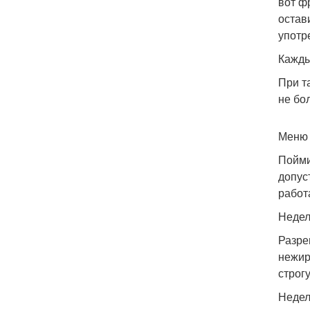
вот ф
остав
употр
Кажды
При т
не бол
Меню 
Пойми
допус
работ
Недел
Разре
нежир
строг
Недел