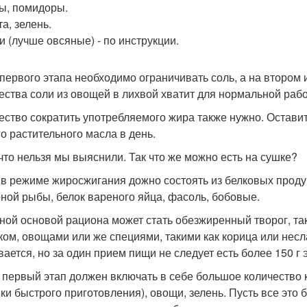
ы, помидоры.
а, зелень.
и (лучше овсяные) - по инструкции.
 первого этапа необходимо ограничивать соль, а на втором и
ества соли из овощей в лихвой хватит для нормальной раб
ество сократить употребляемого жира также нужно. Оставит
го растительного масла в день.
 что нельзя мы выяснили. Так что же можно есть на сушке?
в режиме жиросжигания дожно состоять из белковых продук
ной рыбы, белок вареного яйца, фасоль, бобовые.
ной основой рациона может стать обезжиренный творог, так
ком, овощами или же специями, такими как корица или несл
вается, но за один прием пищи не следует есть более 150 г 
 первый этап должен включать в себе большое количество к
ки быстрого приготовления), овощи, зелень. Пусть все это