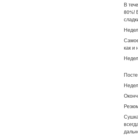
В теч
80%! 
сладк
Недел
Самое
как и
Недел
Посте
Недел
Оконч
Резюм
Сушка
всегд
дальн