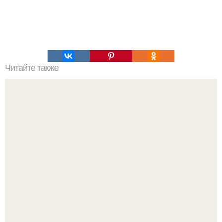
Читайте также
Лёгкий "Оливье": можно хоть каждый день!