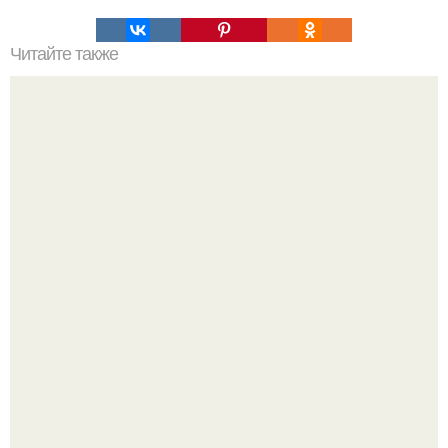
Читайте также
15 главных правил для ежедневного ухода за собой.
Очищение