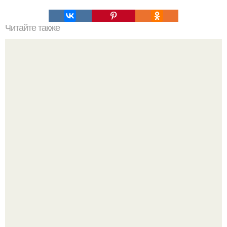
Читайте также
Оладьи диетические на кефире. Низкокалорийные
оладьи на кефире.