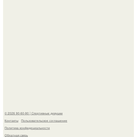
В этой истории не было подпольного кабинета и
"Мастера После Двухнедельных Курсов".
Когда беллуччи сыграла Клеопатру, ей было 36-37 лет, и
именно тогда она находилась на вершине карьеры.
© 2026 90-60-90 | Спортивные девушки
Контакты
Пользовательское соглашение
Политика конфидециальности
Обратная связь