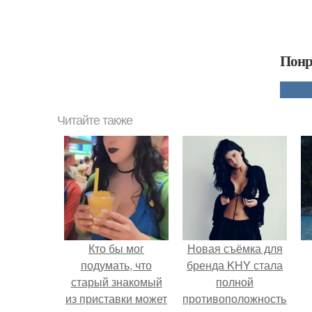
Понр
Читайте также
Кто бы мог
Новая съёмка для
подумать, что
бренда KHY стала
старый знакомый
полной
из приставки может
противоположностью