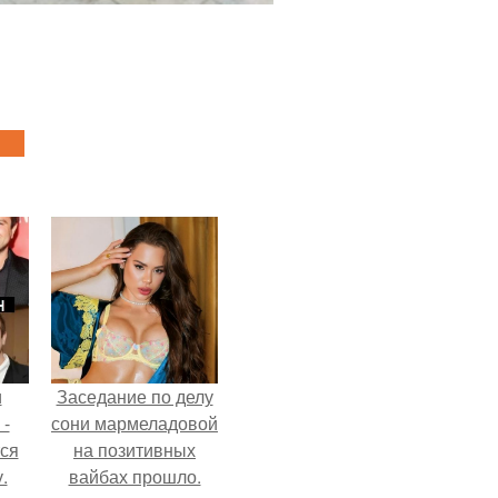
и
Заседание по делу
 -
сони мармеладовой
тся
на позитивных
.
вайбах прошло.