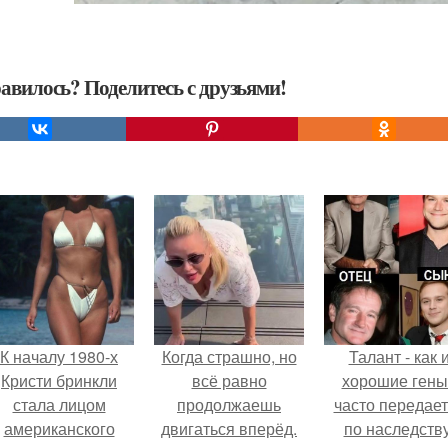
авилось? Поделитесь с друзьями!
К началу 1980-х
Когда страшно, но
Талант - как 
Кристи бринкли
всё равно
хорошие гены
стала лицом
продолжаешь
часто передае
американского
двигаться вперёд.
по наследству