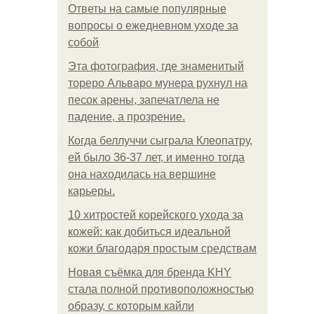
Ответы на самые популярные
вопросы о ежедневном уходе за
собой
Эта фотография, где знаменитый
тореро Альваро мунера рухнул на
песок арены, запечатлела не
падение, а прозрение.
Когда беллуччи сыграла Клеопатру,
ей было 36-37 лет, и именно тогда
она находилась на вершине
карьеры.
10 хитростей корейского ухода за
кожей: как добиться идеальной
кожи благодаря простым средствам
Новая съёмка для бренда KHY
стала полной противоположностью
образу, с которым кайли
.