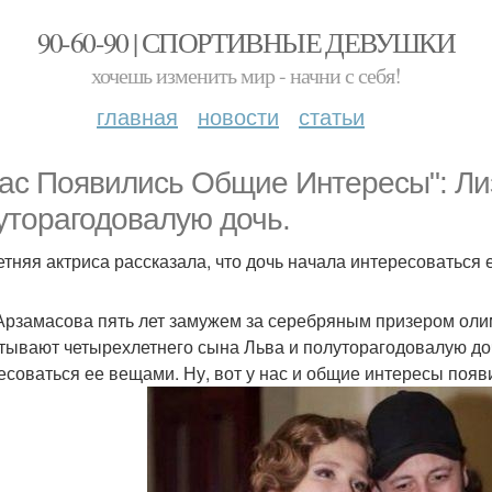
90-60-90 | СПОРТИВНЫЕ ДЕВУШКИ
хочешь изменить мир - начни с себя!
главная
новости
статьи
нас Появились Общие Интересы": Ли
уторагодовалую дочь.
Летняя актриса рассказала, что дочь начала интересоваться 
Арзамасова пять лет замужем за серебряным призером оли
тывают четырехлетнего сына Льва и полуторагодовалую доч
есоваться ее вещами. Ну, вот у нас и общие интересы появи