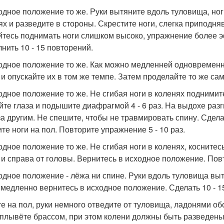
ходное положение то же. Руки вытяните вдоль туловища, но
ях и разведите в стороны. Скрестите ноги, слегка приподня
йтесь поднимать ноги слишком высоко, упражнение более э
нить 10 - 15 повторений.
ходное положение то же. Как можно медленней одновременн
 и опускайте их в том же темпе. Затем проделайте то же сам
ходное положение то же. Не сгибая ноги в коленях поднимите
йте глаза и подышите диафрагмой 4 - 6 раз. На выдохе разг
за другим. Не спешите, чтобы не травмировать спину. Сдел
ите ноги на пол. Повторите упражнение 5 - 10 раз.
ходное положение то же. Не сгибая ноги в коленях, коснитес
 и справа от головы. Вернитесь в исходное положение. Повто
ходное положение - лёжа ни спине. Руки вдоль туловища выт
 медленно вернитесь в исходное положение. Сделать 10 - 1
гте на пол, руки немного отведите от туловища, ладонями об
 плывёте брассом, при этом колени должны быть разведены, 