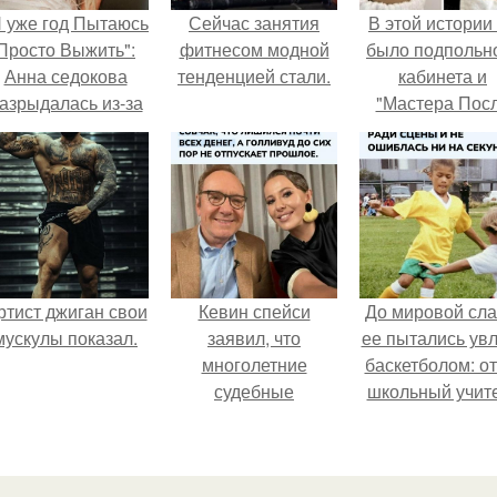
Я уже год Пытаюсь
Сейчас занятия
В этой истории
Просто Выжить":
фитнесом модной
было подпольн
Анна седокова
тенденцией стали.
кабинета и
азрыдалась из-за
"Мастера Пос
жесткой травли и
Двухнедельн
проклятий в сети.
Курсов".
ртист джиган свои
Кевин спейси
До мировой сл
мускулы показал.
заявил, что
ее пытались увл
многолетние
баскетболом: от
судебные
школьный учит
разбирательства
физкультуры 
практически
поклонник это
уничтожили его
игры, записал д