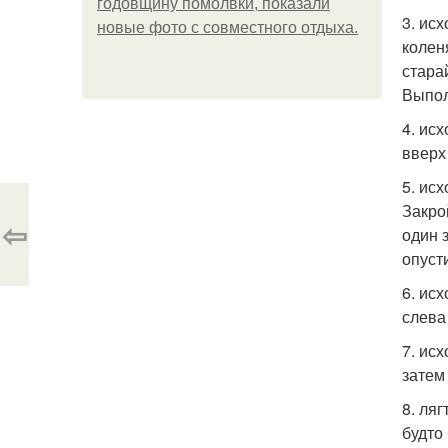
годовщину помолвки, показали
3. ис
новые фото с совместного отдыха.
колен
стара
Выпол
4. ис
вверх
5. ис
Закро
⇦
один 
опуст
6. ис
слева
7. ис
затем
8. ля
будто