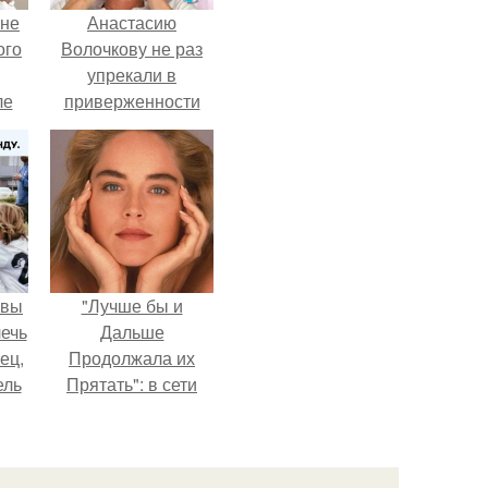
 не
Анастасию
ого
Волочкову не раз
упрекали в
ле
приверженности
ых
устаревшим бьюти -
процедурам.
авы
"Лучше бы и
ечь
Дальше
ец,
Продолжала их
ель
Прятать": в сети
и
обсудили
й
внешность сыновей
очь
Шерон стоун.