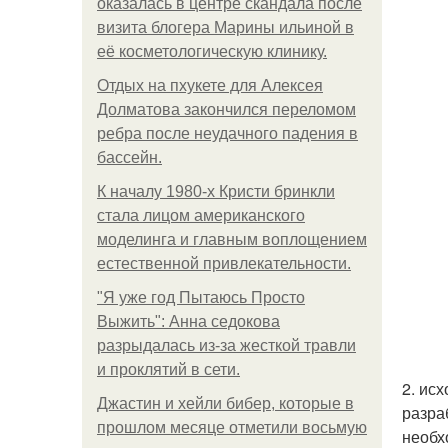
оказалась в центре скандала после
визита блогера Марины ильиной в
её косметологическую клинику.
Отдых на пхукете для Алексея
Долматова закончился переломом
ребра после неудачного падения в
бассейн.
К началу 1980-х Кристи бринкли
стала лицом американского
моделинга и главным воплощением
естественной привлекательности.
"Я уже год Пытаюсь Просто
Выжить": Анна седокова
разрыдалась из-за жесткой травли
и проклятий в сети.
2. ис
Джастин и хейли бибер, которые в
разра
прошлом месяце отметили восьмую
необх