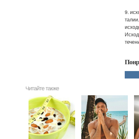
9. ис
талии
исход
Исход
течени
Понр
Читайте также