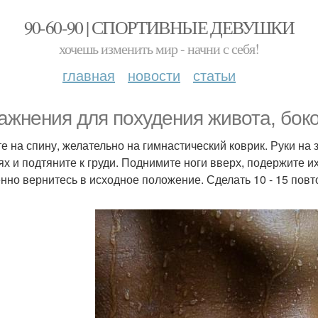
90-60-90 | СПОРТИВНЫЕ ДЕВУШКИ
хочешь изменить мир - начни с себя!
главная
новости
статьи
ажнения для похудения живота, боко
гте на спину, желательно на гимнастический коврик. Руки на
ях и подтяните к груди. Поднимите ноги вверх, подержите и
нно вернитесь в исходное положение. Сделать 10 - 15 повт