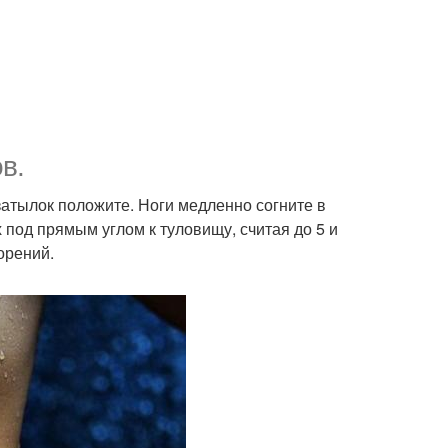
в.
 затылок положите. Ноги медленно согните в
х под прямым углом к туловищу, считая до 5 и
орений.