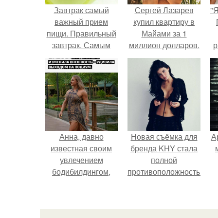
Завтрак самый
Сергей Лазарев
"
важный прием
купил квартиру в
пищи. Правильный
Майами за 1
завтрак. Самым
миллион долларов.
р
важным приемом
пищи по праву
можно завтрак
назвать.
Анна, давно
Новая съёмка для
А
известная своим
бренда KHY стала
увлечением
полной
бодибилдингом,
противоположностью
впервые
образу, с которым
попробовала себя
кайли
в роли модели.
ассоциировалась