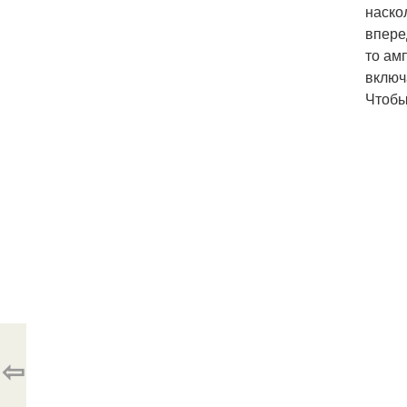
наско
впере
то ам
включ
Чтобы
⇦