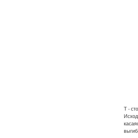
Т - ст
Исход
касая
выгиб