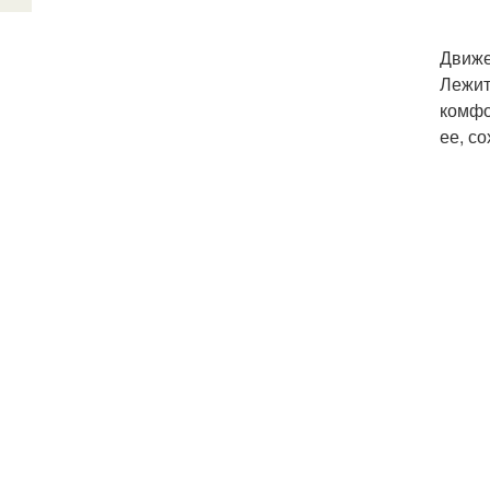
Движе
Лежит
комфо
ее, с