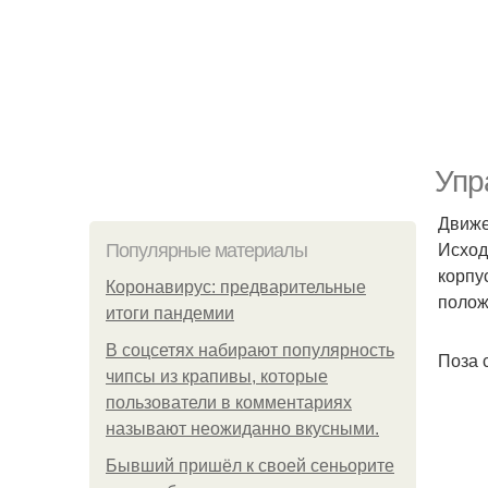
Упр
Движе
Исход
Популярные материалы
корпу
Коронавирус: предварительные
полож
итоги пандемии
В соцсетях набирают популярность
Поза 
чипсы из крапивы, которые
пользователи в комментариях
называют неожиданно вкусными.
Бывший пришёл к своей сеньорите