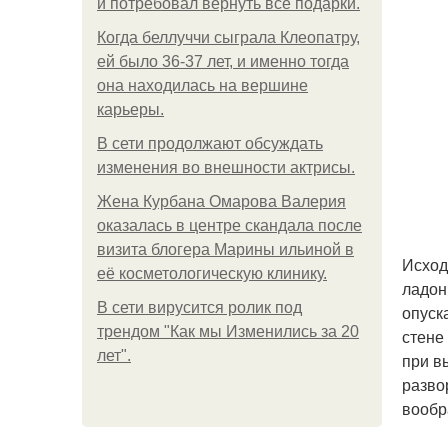
и потребовал вернуть все подарки.
Когда беллуччи сыграла Клеопатру,
ей было 36-37 лет, и именно тогда
она находилась на вершине
карьеры.
В сети продолжают обсуждать
изменения во внешности актрисы.
Жена Курбана Омарова Валерия
оказалась в центре скандала после
визита блогера Марины ильиной в
Исход
её косметологическую клинику.
ладон
В сети вирусится ролик под
опуск
трендом "Как мы Изменились за 20
стене
лет".
при в
разво
вообр