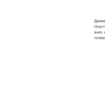
Движе
Опуст
вниз.
голово