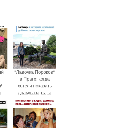
ый
"Лавочка Пороков"
в Праге: когда
ей
хотели показать
т
драму азарта, а
получился 18+.