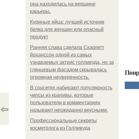
она находилась на вершине
карьеры.
Куриные яйца: лучший источник
белка для женщин или опасный
продукт
Ранняя слава сделала Скарлетт
йоханссон одной из самых
узнаваемых актрис голливуда, но за
глянцевым фасадом скрывалась
Понр
огромная неуверенность.
В соцсетях набирают популярность
чипсы из крапивы, которые
пользователи в комментариях
⇦
называют неожиданно вкусными.
Профессиональные секреты
косметолога из Голливуда