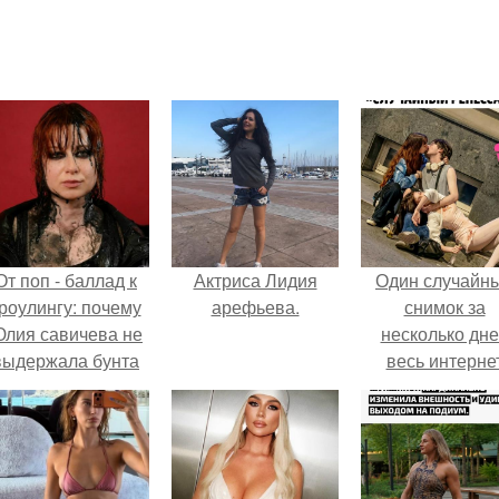
От поп - баллад к
Актриса Лидия
Один случайн
роулингу: почему
арефьева.
снимок за
лия савичева не
несколько дн
выдержала бунта
весь интерне
собственной
облетел.
аудитории.