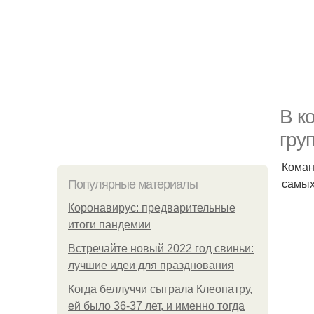
В к
гру
Коман
самых
Популярные материалы
Коронавирус: предварительные
итоги пандемии
Встречайте новый 2022 год свиньи:
лучшие идеи для празднования
Когда беллуччи сыграла Клеопатру,
ей было 36-37 лет, и именно тогда