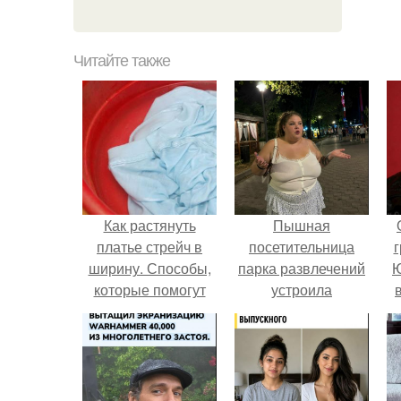
Читайте также
Как растянуть
Пышная
платье стрейч в
посетительница
г
ширину. Способы,
парка развлечений
Ю
которые помогут
устроила
растянуть одежду
обсуждение в
соцсетях после
неожиданного
столкновения с
правилами