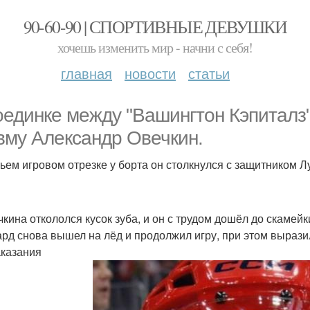
90-60-90 | СПОРТИВНЫЕ ДЕВУШКИ
хочешь изменить мир - начни с себя!
главная
новости
статьи
оединке между "Вашингтон Кэпиталз" 
вму Александр Овечкин.
тьем игровом отрезке у борта он столкнулся с защитником 
чкина откололся кусок зуба, и он с трудом дошёл до скаме
рд снова вышел на лёд и продолжил игру, при этом выразил
аказания