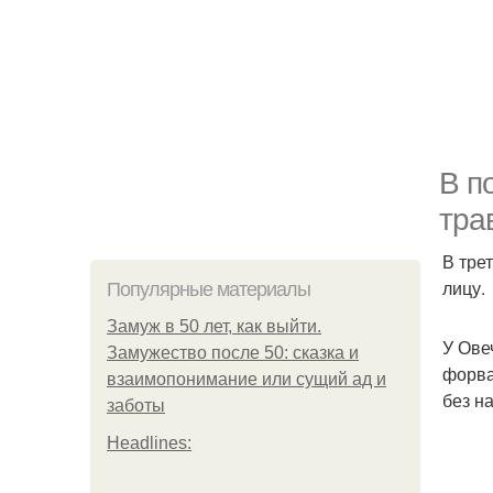
В п
тра
В тре
лицу.
Популярные материалы
Замуж в 50 лет, как выйти.
У Ове
Замужество после 50: сказка и
форва
взаимопонимание или сущий ад и
без н
заботы
Headlines: