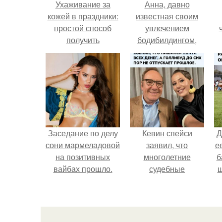
Ухаживание за
Анна, давно
кожей в праздники:
известная своим
простой способ
увлечением
получить
бодибилдингом,
блестящий
впервые
внешний вид
попробовала себя
в роли модели.
Заседание по делу
Кевин спейси
Д
сони мармеладовой
заявил, что
е
на позитивных
многолетние
б
вайбах прошло.
судебные
ш
разбирательства
практически
уничтожили его
и
состояние.