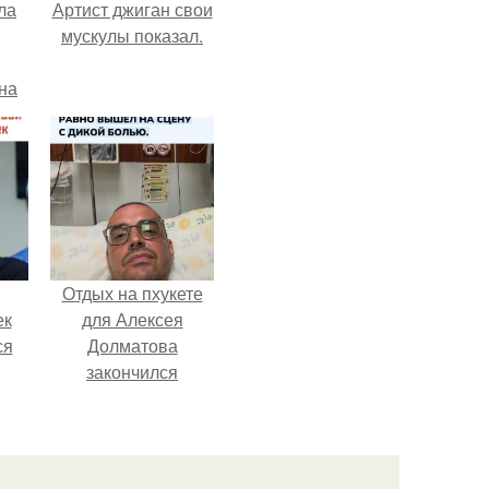
ла
Артист джиган свои
мускулы показал.
на
0
ь
й.
Отдых на пхукете
ек
для Алексея
ся
Долматова
закончился
 из-
переломом ребра
ер.
после неудачного
падения в бассейн.