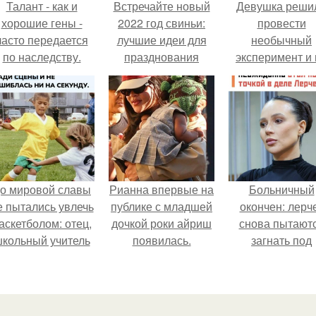
Талант - как и
Встречайте новый
Девушка реши
хорошие гены -
2022 год свиньи:
провести
часто передается
лучшие идеи для
необычный
по наследству.
празднования
эксперимент и 
протяжении 3
дней питалас
одной шаурмо
о мировой славы
Рианна впервые на
Больничный
е пытались увлечь
публике с младшей
окончен: лерч
аскетболом: отец,
дочкой роки айриш
снова пытают
кольный учитель
появилась.
загнать под
физкультуры и
домашний арест
поклонник этой
за вояжа в пит
гры, записал дочь
в секцию.