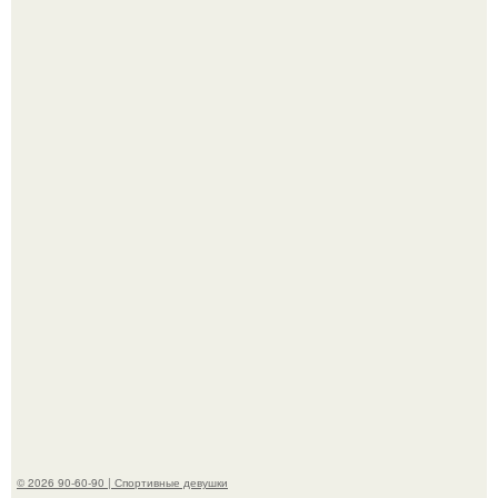
Отдых на пхукете для Алексея Долматова закончился
переломом ребра после неудачного падения в бассейн.
По словам эксперта воз, у мужчин с образованной и
мудрой супругой вероятность скоропостижной смерти
якобы на 46% ниже.
© 2026 90-60-90 | Спортивные девушки