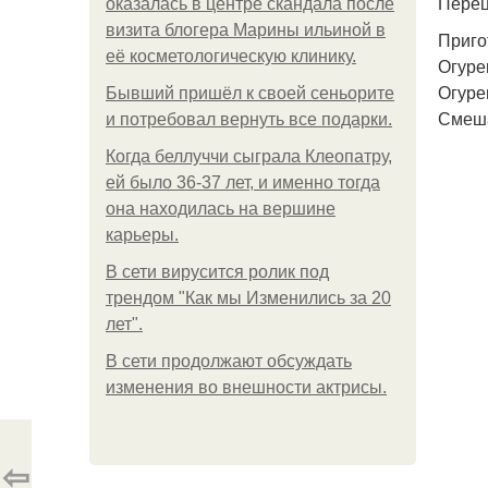
Перец
оказалась в центре скандала после
визита блогера Марины ильиной в
Приго
её косметологическую клинику.
Огуре
Огуре
Бывший пришёл к своей сеньорите
Смеша
и потребовал вернуть все подарки.
Когда беллуччи сыграла Клеопатру,
ей было 36-37 лет, и именно тогда
она находилась на вершине
карьеры.
В сети вирусится ролик под
трендом "Как мы Изменились за 20
лет".
В сети продолжают обсуждать
изменения во внешности актрисы.
⇦