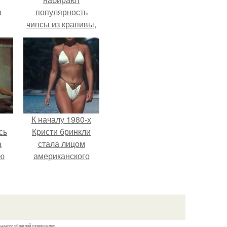
о
популярность
чипсы из крапивы,
которые
пользователи в
комментариях
называют
неожиданно
вкусными.
К началу 1980-х
сь
Кристи бринкли
а
стала лицом
ню
американского
моделинга и
главным
воплощением
естественной
привлекательности.
казании обратной гиперссылки.