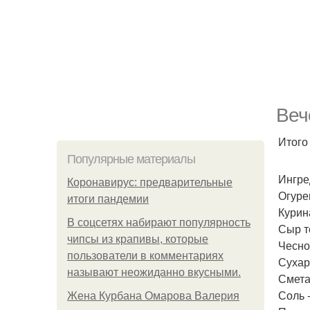
Веч
Итого 
Популярные материалы
Ингре
Коронавирус: предварительные
Огурец
итоги пандемии
Курин
В соцсетях набирают популярность
Сыр т
чипсы из крапивы, которые
Чеснок
пользователи в комментариях
Сухар
называют неожиданно вкусными.
Смета
Соль -
Жена Курбана Омарова Валерия