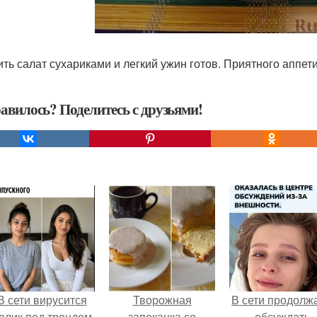
ить салат сухариками и легкий ужин готов. Приятного аппети
авилось? Поделитесь с друзьями!
В сети вирусится
Творожная
В сети продолж
олик под трендом
запеканка со
обсуждать