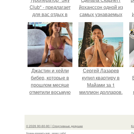
Club" - предлагает
йоханссон одной из
для вас отдых в
самых узнаваемых
любой стране мира
актрис голливуда,
и путешествия
но за глянцевым
любой сложности.
фасадом
скрывалась
огромная
неуверенность.
Джастин и хейли
Сергей Лазарев
бибер, которые в
купил квартиру в
прошлом месяце
Майами за 1
отметили восьмую
миллион долларов.
годовщину
у
помолвки, показали
новые фото с
совместного
© 2026 90-60-90 | Спортивные девушки
К
отдыха.
П
Хочешь изменить мир - начни с себя!