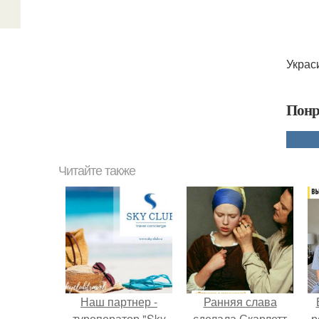
Украс
Понр
Читайте также
Наш партнер -
Ранняя слава
туроператор "Sky
сделала Скарлетт
р