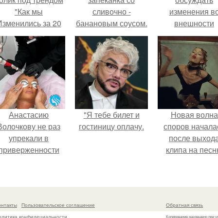
"Как мы
сливочно -
изменения в
Изменились за 20
банановым соусом.
внешности
лет".
актрисы.
Анастасию
"Я тебе билет и
Новая волна
Волочкову не раз
гостиницу оплачу.
споров начала
упрекали в
после выход
приверженности
клипа на пес
старевшим бьюти -
Petal.
процедурам.
онтакты
Пользовательское соглашение
Обратная связь
олитика конфидециальности
Копирование разрешено при у