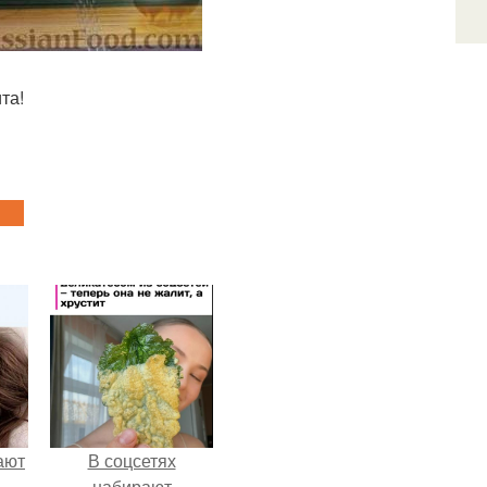
та!
ают
В соцсетях
набирают