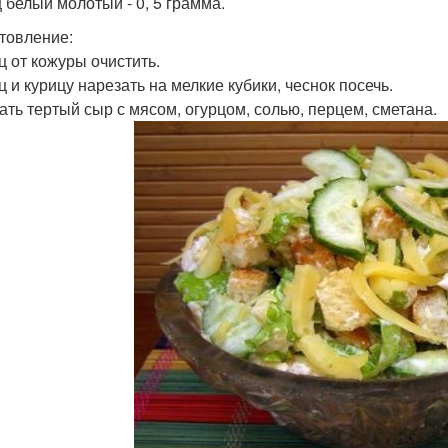
 белый молотый - 0, 5 грамма.
товление:
ц от кожуры очистить.
ц и курицу нарезать на мелкие кубики, чеснок посечь.
ть тертый сыр с мясом, огурцом, солью, перцем, сметана.