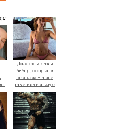
Джастин и хейли
бибер, которые в
ь
прошлом месяце
вы,
отметили восьмую
годовщину
 в
помолвки, показали
х
новые фото с
совместного
отдыха.