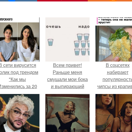
В сети вирусится
Всем привет!
В соцсетях
олик под трендом
Раньше меня
набирают
"Как мы
смущали мои бока
популярност
Изменились за 20
и выпирающий
чипсы из крапи
лет".
живот!
которые
пользователи
комментария
называют
неожиданно
вкусными.