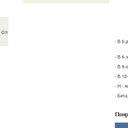
⇦
- В 5
- В 6
- В 9
- В 12
- Н - 
- Бета
Понр