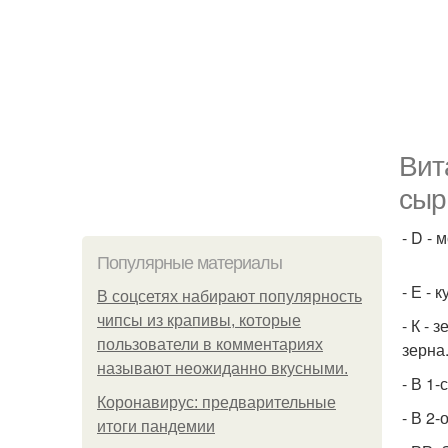
Вит
сыр
- D -
Популярные материалы
- Е - 
В соцсетях набирают популярность
чипсы из крапивы, которые
- К -
пользователи в комментариях
зерна
называют неожиданно вкусными.
- В 1-
Коронавирус: предварительные
- В 2
итоги пандемии