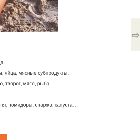
⇨
а.
ы, яйца, мясные субпродукты.
о, творог, мясо, рыба.
ыня, помидоры, спаржа, капуста, .