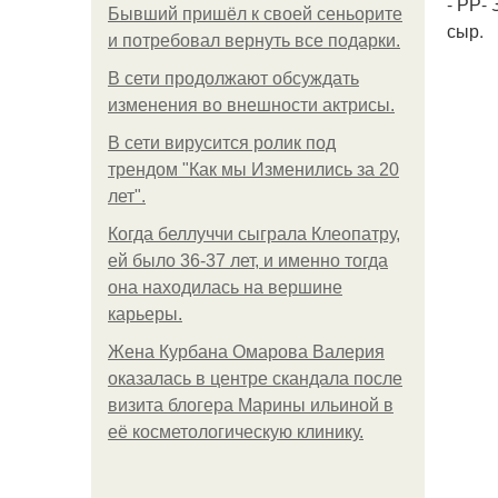
- РР-
Бывший пришёл к своей сеньорите
сыр.
и потребовал вернуть все подарки.
В сети продолжают обсуждать
изменения во внешности актрисы.
В сети вирусится ролик под
трендом "Как мы Изменились за 20
лет".
Когда беллуччи сыграла Клеопатру,
ей было 36-37 лет, и именно тогда
она находилась на вершине
карьеры.
Жена Курбана Омарова Валерия
оказалась в центре скандала после
визита блогера Марины ильиной в
её косметологическую клинику.