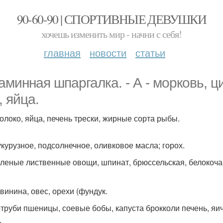
90-60-90 | СПОРТИВНЫЕ ДЕВУШКИ
хочешь изменить мир - начни с себя!
главная
новости
статьи
аминная шпаргалка. - А - морковь, 
, яйца.
 молоко, яйца, печень трески, жирные сорта рыбы.
кукурузное, подсолнечное, оливковое масла; горох.
 зеленые лиственные овощи, шпинат, брюссельская, белокоча
.
свинина, овес, орехи (фундук.
-отруби пшеницы, соевые бобы, капуста брокколи печень, яи