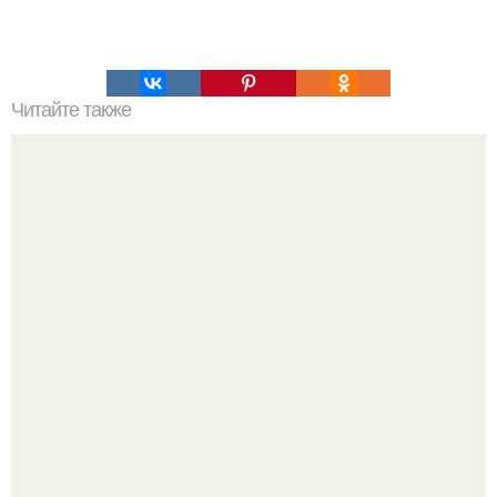
Читайте также
5 способов ускорить сжигание калорий.