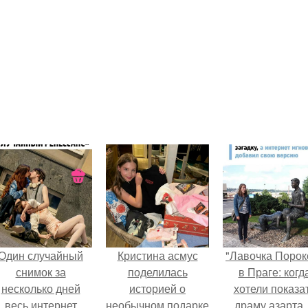
Один случайный
Кристина асмус
"Лавочка Порок
снимок за
поделилась
в Праге: когд
несколько дней
историей о
хотели показа
весь интернет
необычном подарке
драму азарта,