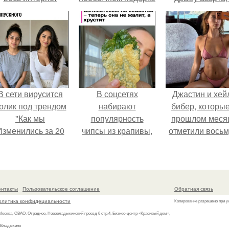
облетел.
для своей дочери
получился 18+
от Гарика
Харламова.
В сети вирусится
В соцсетях
Джастин и хей
олик под трендом
набирают
бибер, которые
"Как мы
популярность
прошлом меся
Изменились за 20
чипсы из крапивы,
отметили вось
лет".
которые
годовщину
пользователи в
помолвки, пока
комментариях
новые фото 
называют
совместного
онтакты
Пользовательское соглашение
Обратная связь
неожиданно
отдыха.
олитика конфидециальности
Копирование разрешено при у
вкусными.
 Москва, СВАО, Отрадное, Нововладыкинский проезд 8 стр.4, Бизнес-центр «Красивый дом»,
 Владыкино