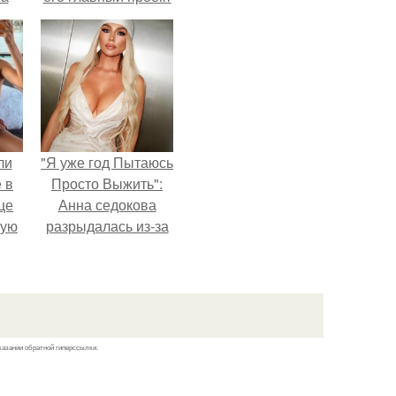
.
сделал серьёзный
шаг вперёд.
ли
"Я уже год Пытаюсь
 в
Просто Выжить":
це
Анна седокова
мую
разрыдалась из-за
жесткой травли и
зали
проклятий в сети.
с
казании обратной гиперссылки.