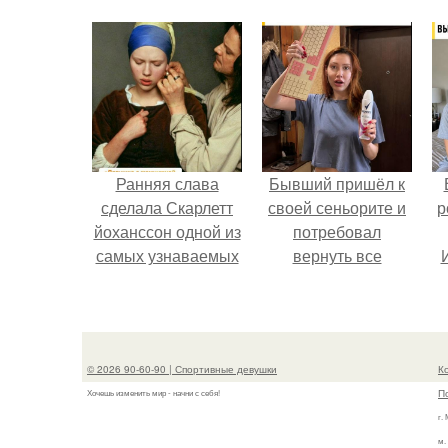
Ранняя слава
Бывший пришёл к
сделала Скарлетт
своей сеньорите и
р
йоханссон одной из
потребовал
самых узнаваемых
вернуть все
актрис голливуда,
подарки.
но за глянцевым
фасадом
скрывалась
© 2026 90-60-90 | Спортивные девушки
К
огромная
П
Хочешь изменить мир - начни с себя!
неуверенность.
г.
м.