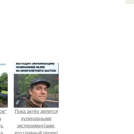
ов"
Пока актёр делится
а
кулинарными
ть
экспериментами,
 а
его главный проект