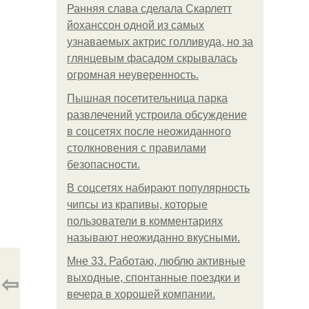
Ранняя слава сделала Скарлетт
йоханссон одной из самых
узнаваемых актрис голливуда, но за
глянцевым фасадом скрывалась
огромная неуверенность.
Пышная посетительница парка
развлечений устроила обсуждение
в соцсетях после неожиданного
столкновения с правилами
безопасности.
В соцсетях набирают популярность
чипсы из крапивы, которые
пользователи в комментариях
называют неожиданно вкусными.
Мне 33. Работаю, люблю активные
⇦
выходные, спонтанные поездки и
вечера в хорошей компании.