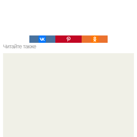
Читайте также
Лимонный крем - пальчики оближешь?