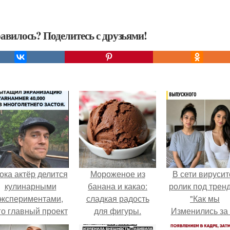
авилось? Поделитесь с друзьями!
ока актёр делится
Мороженое из
В сети вирусит
кулинарными
банана и какао:
ролик под трен
экспериментами,
сладкая радость
"Как мы
го главный проект
для фигуры.
Изменились за
делал серьёзный
лет".