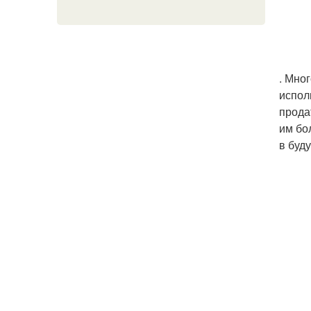
. Мно
испол
прода
им бо
в буд