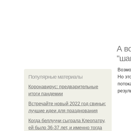
А в
"ша
Возмо
Но эт
Популярные материалы
поток
Коронавирус: предварительные
резул
итоги пандемии
Встречайте новый 2022 год свиньи:
лучшие идеи для празднования
Когда беллуччи сыграла Клеопатру,
ей было 36-37 лет, и именно тогда