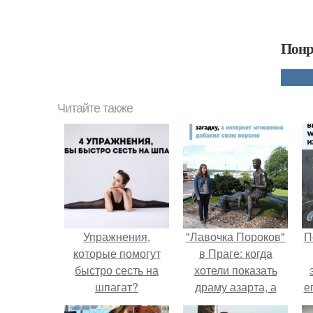
Понр
Читайте также
Упражнения,
"Лавочка Пороков"
П
которые помогут
в Праге: когда
быстро сесть на
хотели показать
шпагат?
драму азарта, а
е
получился 18+.
с