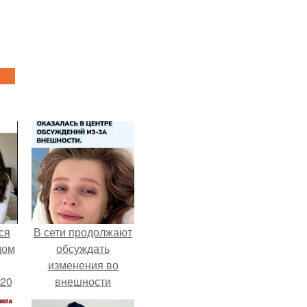
ся
В сети продолжают
дом
обсуждать
изменения во
 20
внешности
актрисы.