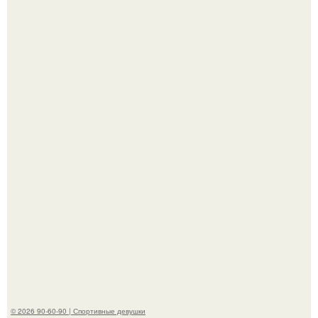
Анастасию Волочкову не раз упрекали в
приверженности устаревшим бьюти - процедурам.
Анна, давно известная своим увлечением
бодибилдингом, впервые попробовала себя в роли
модели.
© 2026 90-60-90 | Спортивные девушки