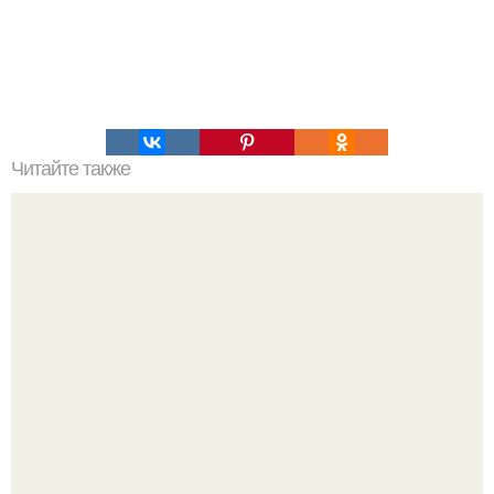
Читайте также
6 белковых салатиков для правильного ужина.