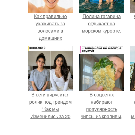
Как правильно
Полина гагарина
ухаживать за
отдыхает на
волосами в
морском курорте.
домашних
условиях. Мытье
В сети вирусится
В соцсетях
ролик под трендом
набирают
"Как мы
популярность
Изменились за 20
чипсы из крапивы,
м
лет".
которые
пользователи в