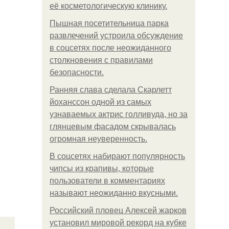
её косметологическую клинику.
Пышная посетительница парка
развлечений устроила обсуждение
в соцсетях после неожиданного
столкновения с правилами
безопасности.
Ранняя слава сделала Скарлетт
йоханссон одной из самых
узнаваемых актрис голливуда, но за
глянцевым фасадом скрывалась
огромная неуверенность.
В соцсетях набирают популярность
чипсы из крапивы, которые
пользователи в комментариях
называют неожиданно вкусными.
Российский пловец Алексей жарков
установил мировой рекорд на кубке