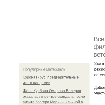
Все
фил
вет
Уже в
режис
Популярные материалы
естес
Коронавирус: предварительные
итоги пандемии
Дебют
Жена Курбана Омарова Валерия
участ
оказалась в центре скандала после
визита блогера Марины ильиной в