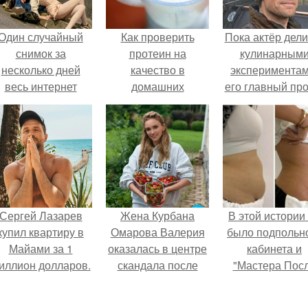
Один случайный
Как проверить
Пока актёр дели
снимок за
протеин на
кулинарным
несколько дней
качество в
экспериментам
весь интернет
домашних
его главный про
облетел.
условиях. 6
сделал серьёз
способов проверки
шаг вперёд.
протеина на
качество.
Сергей Лазарев
Жена Курбана
В этой истории
купил квартиру в
Омарова Валерия
было подпольн
Майами за 1
оказалась в центре
кабинета и
иллион долларов.
скандала после
"Мастера Пос
визита блогера
Двухнедельн
Марины ильиной в
Курсов".