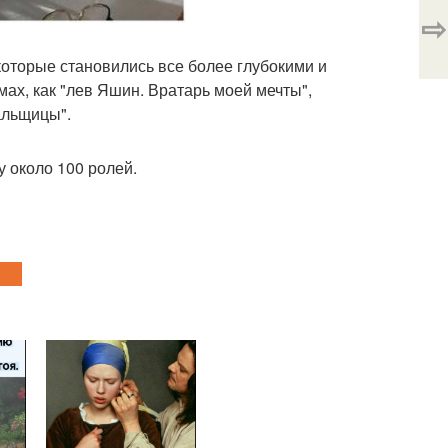
⇨
которые становились все более глубокими и
ах, как "лев Яшин. Вратарь моей мечты",
альщицы".
у около 100 ролей.