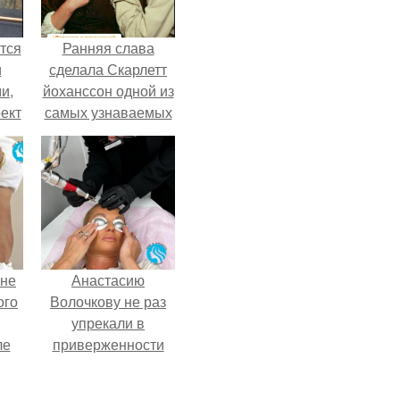
тся
Ранняя слава
и
сделала Скарлетт
и,
йоханссон одной из
ект
самых узнаваемых
ный
актрис голливуда,
но за глянцевым
фасадом
скрывалась
огромная
неуверенность.
 не
Анастасию
ого
Волочкову не раз
упрекали в
ле
приверженности
ых
устаревшим бьюти -
процедурам.