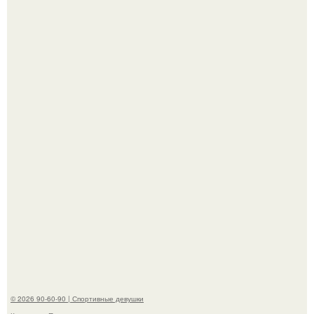
Девушка решила провести необычный эксперимент и на
протяжении 30 дней питалась одной шаурмой.
Артист джиган свои мускулы показал.
© 2026 90-60-90 | Спортивные девушки