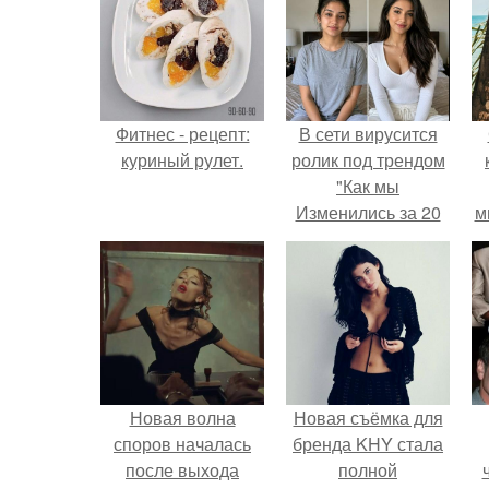
Фитнес - рецепт:
В сети вирусится
куриный рулет.
ролик под трендом
"Как мы
Изменились за 20
м
лет".
Новая волна
Новая съёмка для
споров началась
бренда KHY стала
после выхода
полной