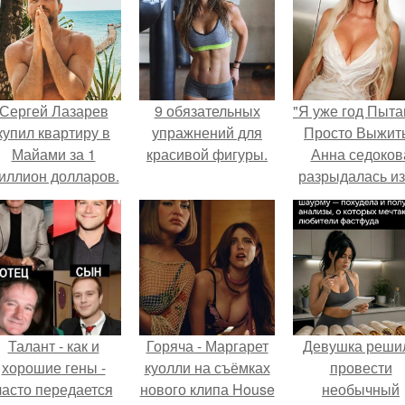
Сергей Лазарев
9 обязательных
"Я уже год Пыт
купил квартиру в
упражнений для
Просто Выжить
Майами за 1
красивой фигуры.
Анна седоков
иллион долларов.
разрыдалась из
жесткой травли
проклятий в се
Талант - как и
Горяча - Маргарет
Девушка реши
хорошие гены -
куолли на съёмках
провести
часто передается
нового клипа House
необычный