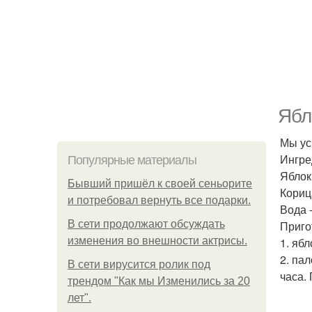
Ябл
Мы ус
Ингре
Популярные материалы
Яблоки
Бывший пришёл к своей сеньорите
Кориц
и потребовал вернуть все подарки.
Вода -
В сети продолжают обсуждать
Приго
изменения во внешности актрисы.
1. яб
2. па
В сети вирусится ролик под
часа.
трендом "Как мы Изменились за 20
лет".