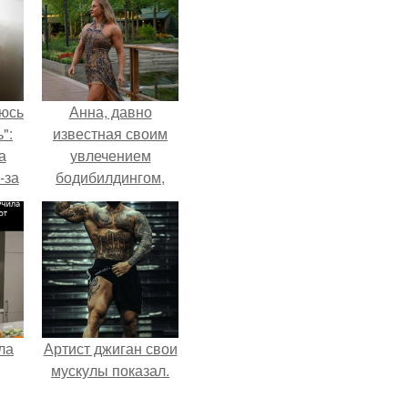
аюсь
Анна, давно
":
известная своим
а
увлечением
-за
бодибилдингом,
 и
впервые
ти.
попробовала себя
в роли модели.
ла
Артист джиган свои
мускулы показал.