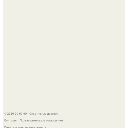
В этой истории не было подпольного кабинета и
"Мастера После Двухнедельных Курсов".
Анна, давно известная своим увлечением
бодибилдингом, впервые попробовала себя в роли
модели.
© 2026 90-60-90 | Спортивные девушки
Контакты
Пользовательское соглашение
Политика конфидециальности