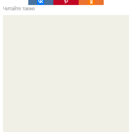
Читайте также
10 упражнений для тренировки силы воли.
Полина гагарина отдыхает на морском курорте.