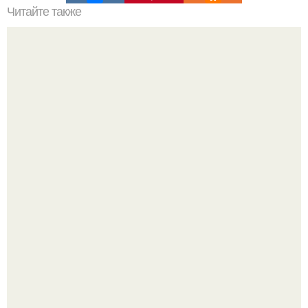
Читайте также
Екатерина климова молодеет с помощью крови.
Полина гагарина отдыхает на морском курорте.