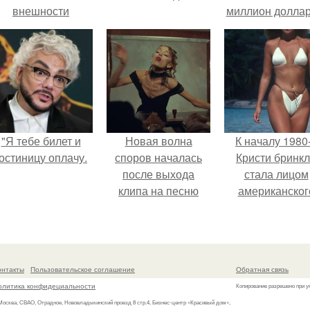
внешности
миллион доллар
актрисы.
"Я тебе билет и
Новая волна
К началу 1980
остиницу оплачу.
споров началась
Кристи бринк
после выхода
стала лицом
клипа на песню
американског
Petal.
моделинга и
главным
воплощение
естественно
онтакты
Пользовательское соглашение
Обратная связь
привлекательно
олитика конфидециальности
Копирование разрешено при у
 Москва, СВАО, Отрадное, Нововладыкинский проезд 8 стр.4, Бизнес-центр «Красивый дом»,