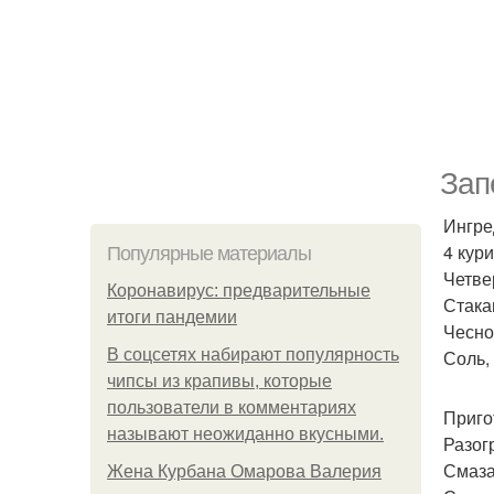
Зап
Ингре
4 кури
Популярные материалы
Четве
Коронавирус: предварительные
Стака
итоги пандемии
Чесно
В соцсетях набирают популярность
Соль, 
чипсы из крапивы, которые
пользователи в комментариях
Приго
называют неожиданно вкусными.
Разог
Смаза
Жена Курбана Омарова Валерия