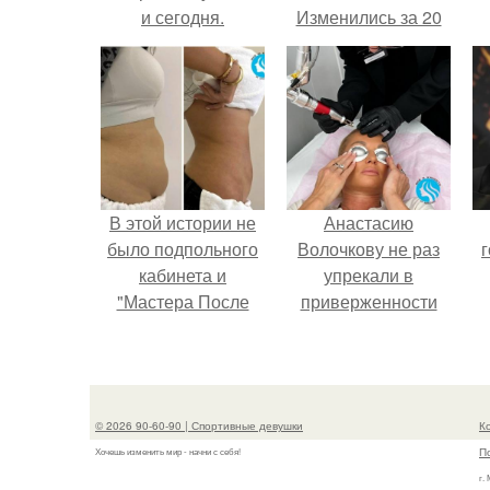
и сегодня.
Изменились за 20
лет".
В этой истории не
Анастасию
было подпольного
Волочкову не раз
г
кабинета и
упрекали в
"Мастера После
приверженности
Двухнедельных
устаревшим бьюти -
Курсов".
процедурам.
© 2026 90-60-90 | Спортивные девушки
К
П
Хочешь изменить мир - начни с себя!
г.