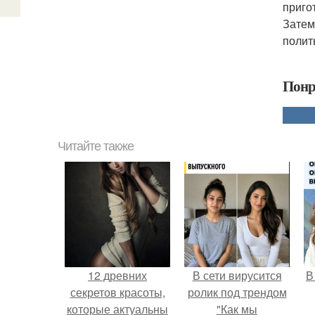
приго
Затем
полит
Понр
Читайте также
12 древних
В сети вирусится
В
секретов красоты,
ролик под трендом
которые актуальны
"Как мы