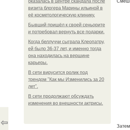
Смеша
оказалась в центре скандала после
визита блогера Марины ильиной в
её косметологическую клинику.
Бывший пришёл к своей сеньорите
и потребовал вернуть все подарки.
Когда беллуччи сыграла Клеопатру,
ей было 36-37 лет, и именно тогда
она находилась на вершине
карьеры.
В сети вирусится ролик под
трендом "Как мы Изменились за 20
лет".
В сети продолжают обсуждать
изменения во внешности актрисы.
⇦
Затем