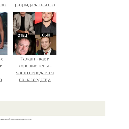
ов.
разрыдалась из-за
жесткой травли и
проклятий в сети.
-х
Талант - как и
ли
хорошие гены -
часто передается
о
по наследству.
м
й
сти.
казании обратной гиперссылки.