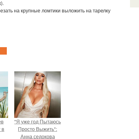
).
езать на крупные ломтики выложить на тарелку
ев
"Я уже год Пытаюсь
 в
Просто Выжить":
Анна седокова