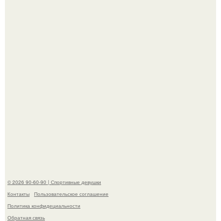
До мировой славы ее пытались увлечь баскетболом:
отец, школьный учитель физкультуры и поклонник этой
игры, записал дочь в секцию.
"Лучше бы и Дальше Продолжала их Прятать": в сети
обсудили внешность сыновей Шерон стоун.
© 2026 90-60-90 | Спортивные девушки
Контакты
Пользовательское соглашение
Политика конфидециальности
Обратная связь