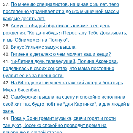
37.
По мнению специалистов, начиная с 36 лет, тело
постепенно утрачивает от 3 до 5% мышечной массы
каждые десять лет.
38.
Асмус с обидой обратилась к маме в ее день
рождения: "Когда-нибудь я Перестану Тебе Доказывать,
и мы Обнимемся на Полную".
39.
Винус Уильямс замуж вышла.
40.
Гигиена в деталях: о чем молчат ваши вещи?
41.
18-Летняя дочь телеведущей, Полина Аксенова,
поделилась в своих соцсетях, что мама постоянно
буллит её из-за внешности.
42.
На 54 году жизни ушел казахский актер и богатырь
Мурат бисенбин.
43.
Самбурская вышла на сцену и спокойно исполнила
свой хит так, будто поёт не "для Картинки", а для людей в
зале.
44.
Пока у Бони гремит музыка, свечи горят и гости
танцуют, Косенко спокойно проводит время на
вечеринке в другой стране.