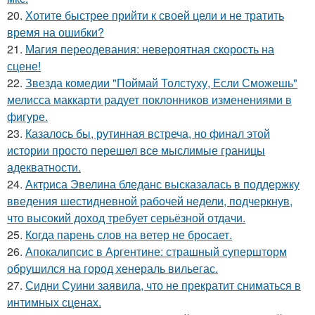
20.
Хотите быстрее прийти к своей цели и не тратить
время на ошибки?
21.
Магия переодевания: невероятная скорость на
сцене!
22.
Звезда комедии "Поймай Толстуху, Если Сможешь"
мелисса маккарти радует поклонников изменениями в
фигуре.
23.
Казалось бы, рутинная встреча, но финал этой
истории просто перешел все мыслимые границы
адекватности.
24.
Актриса Эвелина бледанс высказалась в поддержку
введения шестидневной рабочей недели, подчеркнув,
что высокий доход требует серьёзной отдачи.
25.
Когда парень слов на ветер не бросает.
26.
Апокалипсис в Аргентине: страшный супершторм
обрушился на город хенераль вильегас.
27.
Сидни Суини заявила, что не прекратит сниматься в
интимных сценах.