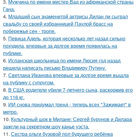
3.
Мужчина по имени мистер Вад из африканской страны
Гана.
4.
Младший сын знаменитой актрисы Дилан ли сыграл
свадьбу со своей избранницей Паулой брасс на
побережье сен - тропе.
5.
Певица Адель, которая несколько лет назад сильно
похудела, впервые за долгое время появилась на
публике.
6.
Испанская школьница по имени Люсия год назад
решила написать письмо Владимиру Путину.
7.
Светлана Иванова впервые за долгое время вышла
на публику с супругом.
8.
В США родители убили 7-летнего сына, раскормив его
до 116 кг.
9.
ИИ снова придумал тренд - теперь всех "Зажимает" в
метро.
10.
Культурный шок в Милане: Сергей бурунов и Дилара
зажгли на секретном шоу канье уэста.
11.
Сестра ольги бузовой пол будущего ребёнка