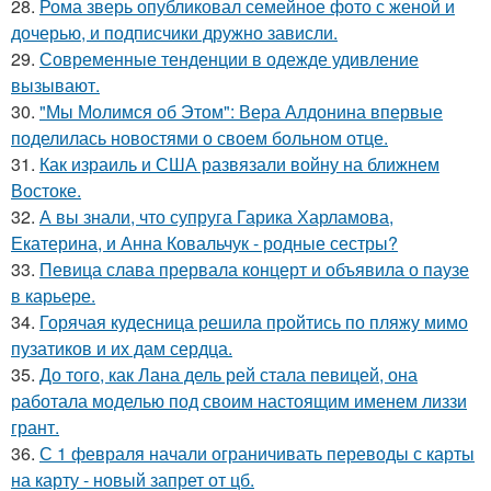
28.
Рома зверь опубликовал семейное фото с женой и
дочерью, и подписчики дружно зависли.
29.
Современные тенденции в одежде удивление
вызывают.
30.
"Мы Молимся об Этом": Вера Алдонина впервые
поделилась новостями о своем больном отце.
31.
Как израиль и США развязали войну на ближнем
Востоке.
32.
А вы знали, что супруга Гарика Харламова,
Екатерина, и Анна Ковальчук - родные сестры?
33.
Певица слава прервала концерт и объявила о паузе
в карьере.
34.
Горячая кудесница решила пройтись по пляжу мимо
пузатиков и их дам сердца.
35.
До того, как Лана дель рей стала певицей, она
работала моделью под своим настоящим именем лиззи
грант.
36.
С 1 февраля начали ограничивать переводы с карты
на карту - новый запрет от цб.