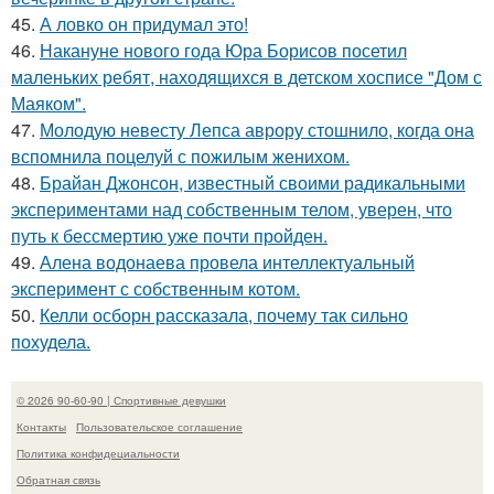
45.
А ловко он придумал это!
46.
Накануне нового года Юра Борисов посетил
маленьких ребят, находящихся в детском хосписе "Дом с
Маяком".
47.
Молодую невесту Лепса аврору стошнило, когда она
вспомнила поцелуй с пожилым женихом.
48.
Брайан Джонсон, известный своими радикальными
экспериментами над собственным телом, уверен, что
путь к бессмертию уже почти пройден.
49.
Алена водонаева провела интеллектуальный
эксперимент с собственным котом.
50.
Келли осборн рассказала, почему так сильно
похудела.
© 2026 90-60-90 | Спортивные девушки
Контакты
Пользовательское соглашение
Политика конфидециальности
Обратная связь