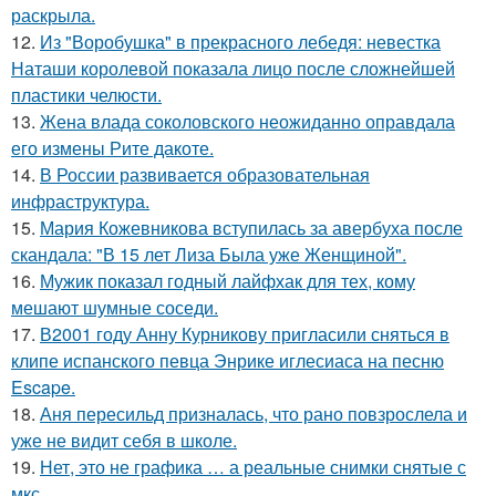
раскрыла.
12.
Из "Воробушка" в прекрасного лебедя: невестка
Наташи королевой показала лицо после сложнейшей
пластики челюсти.
13.
Жена влада соколовского неожиданно оправдала
его измены Рите дакоте.
14.
В России развивается образовательная
инфраструктура.
15.
Мария Кожевникова вступилась за авербуха после
скандала: "В 15 лет Лиза Была уже Женщиной".
16.
Мужик показал годный лайфхак для тех, кому
мешают шумные соседи.
17.
В2001 году Анну Курникову пригласили сняться в
клипе испанского певца Энрике иглесиаса на песню
Escape.
18.
Аня пересильд призналась, что рано повзрослела и
уже не видит себя в школе.
19.
Нет, это не графика … а реальные снимки снятые с
мкс.