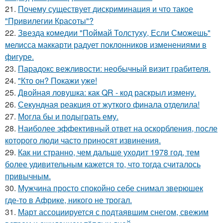
21.
Почему существует дискриминация и что такое
"Привилегии Красоты"?
22.
Звезда комедии "Поймай Толстуху, Если Сможешь"
мелисса маккарти радует поклонников изменениями в
фигуре.
23.
Парадокс вежливости: необычный визит грабителя.
24.
"Кто он? Покажи уже!
25.
Двойная ловушка: как QR - код раскрыл измену.
26.
Секундная реакция от жуткого финала отделила!
27.
Могла бы и подыграть ему.
28.
Наиболее эффективный ответ на оскорбления, после
которого люди часто приносят извинения.
29.
Как ни странно, чем дальше уходит 1978 год, тем
более удивительным кажется то, что тогда считалось
привычным.
30.
Мужчина просто спокойно себе снимал зверюшек
где-то в Африке, никого не трогал.
31.
Март ассоциируется с подтаявшим снегом, свежим