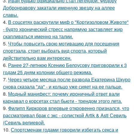
3.
Иван будько официально стал легендой: Фёдору
Добронравову закатали именную звезду на аллее
славы.
4.
В соцсетях раскрутили миф о "Кортизоловом Животе"
- будто хронический стресс напрямую заставляет жир
скапливаться именно на талии.
5.
Чтобы повысить свою мотивацию для посещения
спортзала, стоит выбрать вид спорта, который
действительно вам интересен.
6.
Ранее 27-летнюю Ксению Белоусову приговорили к 3
годам 25 дням колонии общего режима.
7.
Через четыре месяца после развода Екатерина Шкуро
снова сказала "да" - и кольцо уже сияет на ее пальце.
8.
Модный манифест: почему ироничный ответ вали
карнавал о корсетах стал бьюти - трендом этого лета.
9.
Филипп Киркоров впервые откровенно признался, что
рассматривал брак с экс - солисткой Artik & Asti Севиль
(Севиль велиевой.
10.
Спортсменам годами говорили избегать секса и