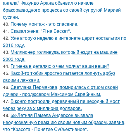
ангела" Факундо Арана обьявил о начале
бракоразводного процесса со своей супругой Марией
сусини.
40.
Почему монтаж - это спасение.
41.
Сказал жене: "Я на Баскет".
42.
Уже вторую неделю в интернете царит ностальгия по
2016 году.
43.
Миллионер голливуда, который ездит на машине
2003 года.
44.
Гигиена в деталях: о чем молчат ваши вещи?
45.
Какой-то тюбик яростно пытается лопнуть арбуз
своими ляжками.
46.
Светлана Пермякова, помирилась с отцом своей
дочери - продюсером Максимом Скрябиным.
47.
В конго построили деревянный пешеходный мост
через реку за 2 миллиона долларов.
48.
58-Летняя Памела Андерсон вызвала
неоднозначную реакцию своим новым образом, заявив,
что "Красота - Понятие Субъективное".