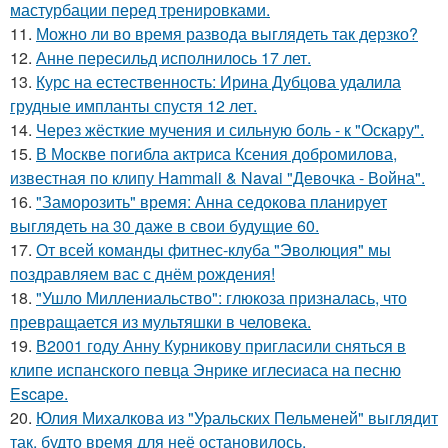
мастурбации перед тренировками.
11.
Можно ли во время развода выглядеть так дерзко?
12.
Анне пересильд исполнилось 17 лет.
13.
Курс на естественность: Ирина Дубцова удалила
грудные импланты спустя 12 лет.
14.
Через жёсткие мучения и сильную боль - к "Оскару".
15.
В Москве погибла актриса Ксения добромилова,
известная по клипу Hammali & Navai "Девочка - Война".
16.
"Заморозить" время: Анна седокова планирует
выглядеть на 30 даже в свои будущие 60.
17.
От всей команды фитнес-клуба "Эволюция" мы
поздравляем вас с днём рождения!
18.
"Ушло Миллениальство": глюкоза призналась, что
превращается из мультяшки в человека.
19.
В2001 году Анну Курникову пригласили сняться в
клипе испанского певца Энрике иглесиаса на песню
Escape.
20.
Юлия Михалкова из "Уральских Пельменей" выглядит
так, будто время для неё остановилось.