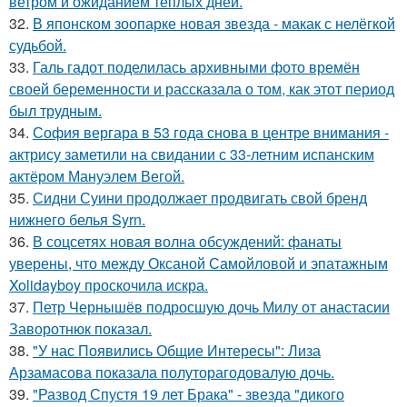
ветром и ожиданием тёплых дней.
32.
В японском зоопарке новая звезда - макак с нелёгкой
судьбой.
33.
Галь гадот поделилась архивными фото времён
своей беременности и рассказала о том, как этот период
был трудным.
34.
София вергара в 53 года снова в центре внимания -
актрису заметили на свидании с 33-летним испанским
актёром Мануэлем Вегой.
35.
Сидни Суини продолжает продвигать свой бренд
нижнего белья Syrn.
36.
В соцсетях новая волна обсуждений: фанаты
уверены, что между Оксаной Самойловой и эпатажным
Xolidayboy проскочила искра.
37.
Петр Чернышёв подросшую дочь Милу от анастасии
Заворотнюк показал.
38.
"У нас Появились Общие Интересы": Лиза
Арзамасова показала полуторагодовалую дочь.
39.
"Развод Спустя 19 лет Брака" - звезда "дикого