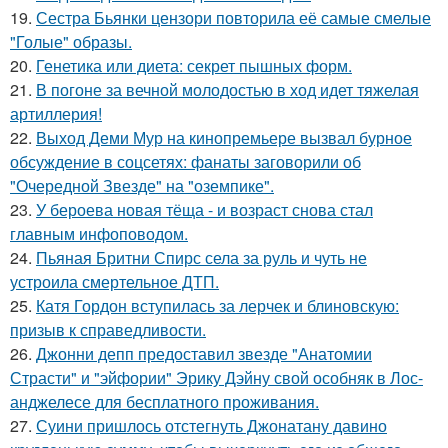
19.
Сестра Бьянки цензори повторила её самые смелые
"Голые" образы.
20.
Генетика или диета: секрет пышных форм.
21.
В погоне за вечной молодостью в ход идет тяжелая
артиллерия!
22.
Выход Деми Мур на кинопремьере вызвал бурное
обсуждение в соцсетях: фанаты заговорили об
"Очередной Звезде" на "оземпике".
23.
У бероева новая тёща - и возраст снова стал
главным инфоповодом.
24.
Пьяная Бритни Спирс села за руль и чуть не
устроила смертельное ДТП.
25.
Катя Гордон вступилась за лерчек и блиновскую:
призыв к справедливости.
26.
Джонни депп предоставил звезде "Анатомии
Страсти" и "эйфории" Эрику Дэйну свой особняк в Лос-
анджелесе для бесплатного проживания.
27.
Суини пришлось отстегнуть Джонатану давино