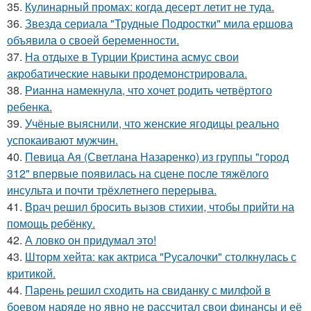
35.
Кулинарный промах: когда десерт летит не туда.
36.
Звезда сериала "Трудные Подростки" мила ершова
объявила о своей беременности.
37.
На отдыхе в Турции Кристина асмус свои
акробатические навыки продемонстрировала.
38.
Рианна намекнула, что хочет родить четвёртого
ребенка.
39.
Учёные выяснили, что женские ягодицы реально
успокаивают мужчин.
40.
Певица Ая (Светлана Назаренко) из группы "город
312" впервые появилась на сцене после тяжёлого
инсульта и почти трёхлетнего перерыва.
41.
Врач решил бросить вызов стихии, чтобы прийти на
помощь ребёнку.
42.
А ловко он придумал это!
43.
Шторм хейта: как актриса "Русалочки" столкнулась с
критикой.
44.
Парень решил сходить на свиданку с милфой в
боевом наряде но явно не рассчитал свои финансы и её