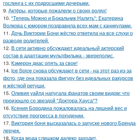
гослинга с их подросшими дочерьми.
9.
Актёры, которые пожалели о своих ролях!
10.
"Теперь Можно и Бокальчик Налить": Екатерина
Волкова с юмором поздравила всех мам с каникулами.
11.
Дочь Виктории Бони жёстко ответила на все слухи о
разводе родителей.
12.
В сети активно обсуждают идеальный актерский
состав в адаптации мультфильма - звереполис.
13.
Кэмерон диас опять за свое!
14.
Ice Spice снова обсуждают в сети - на этот раз из-за
фото, где она показала фигуру без идеальных ракурсов
и жёсткой ретуши.
15.
Оливия уайлд напугала фанатов своим видом: что
произошло со звездой "Доктора Хауса"?
16.
Ксения Бородина пожаловалась на лишний вес и
отсутствие прогресса в похудении.
17.
Виктория боня высказалась о запуске нового Бренда
лерчек.
18.
Когда мода слишком далеко заходит.