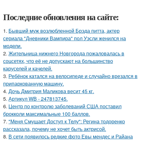
Последние обновления на сайте:
1.
Бывший муж возлюбленной Брэда питта, актер
сериала "Дневники Вампира" пол Уэсли женился на
модели.
2.
Жительница нижнего Новгорода пожаловалась в
соцсетях, что её не допускают на большинство
каруселей и качелей.
3.
Ребёнок катался на велосипеде и случайно врезался в
припаркованную машину.
4.
Дочь Дмитрия Маликова весит 45 кг.
5.
Артикул WB - 247813745.
6.
Центр по контролю заболеваний США поставил
брокколи максимальные 100 баллов.
7.
"Меня Смущает Доступ к Телу": Регина тодоренко
рассказала, почему не хочет быть актрисой.
8.
В сети появилось редкие фото Евы мендес и Райана