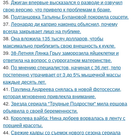
35.
Джиган впервые высказался о разводе и озвучил
свою версию, что привело к проблемам в браке.
36.
Подтанцовка Татьяны Булановой покорила соцсети.
37.
Леонардо ди каприо наконец объяснил, почему
всегда закрывает лицо на публике.
38.
Она вложила 135 тысяч долларов, чтобы
максимально приблизить свою внешность к кукле.
39.
38-Летняя Лянка Грыу заморозила яйцеклетки и
ответила на вопрос о суррогатном материнстве.
40.
По мнению специалистов, начиная с 36 лет, тело
постепенно утрачивает от 3 до 5% мышечной массы
каждые десять лет.
41.
Паулина Андреева снялась в новой фотосессии,
которая мгновенно привлекла внимание.
42.
Звезда сериала "Трудные Подростки" мила ершова
объявила о своей беременности.
43.
Королева вайба: Нина добрев ворвалась в ленту с
порцией красоты.
44.
Свежие кадры со съемок нового сезона сериала