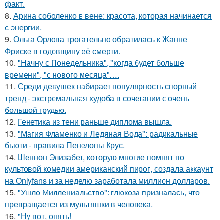
факт.
8.
Арина соболенко в вене: красота, которая начинается
с энергии.
9.
Ольга Орлова трогательно обратилась к Жанне
Фриске в годовщину её смерти.
10.
"Начну с Понедельника", "когда будет больше
времени", "с нового месяца"….
11.
Среди девушек набирает популярность спорный
тренд - экстремальная худоба в сочетании с очень
большой грудью.
12.
Генетика из тени раньше диплома вышла.
13.
"Магия Фламенко и Ледяная Вода": радикальные
бьюти - правила Пенелопы Крус.
14.
Шеннон Элизабет, которую многие помнят по
культовой комедии американский пирог, создала аккаунт
на Onlyfans и за неделю заработала миллион долларов.
15.
"Ушло Миллениальство": глюкоза призналась, что
превращается из мультяшки в человека.
16.
"Ну вот, опять!