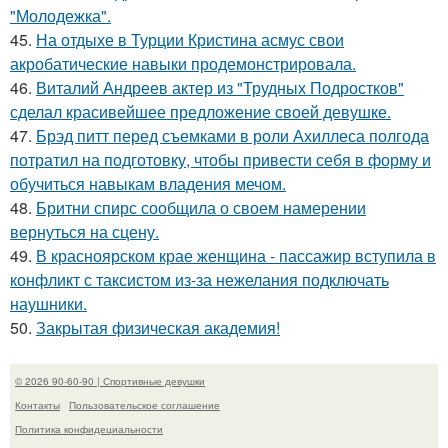
"Молодежка".
45.
На отдыхе в Турции Кристина асмус свои
акробатические навыки продемонстрировала.
46.
Виталий Андреев актер из "Трудных Подростков"
сделал красивейшее предложение своей девушке.
47.
Брэд питт перед съемками в роли Ахиллеса полгода
потратил на подготовку, чтобы привести себя в форму и
обучиться навыкам владения мечом.
48.
Бритни спирс сообщила о своем намерении
вернуться на сцену.
49.
В красноярском крае женщина - пассажир вступила в
конфликт с таксистом из-за нежелания подключать
наушники.
50.
Закрытая физическая академия!
© 2026 90-60-90 | Спортивные девушки
Контакты
Пользовательское соглашение
Политика конфидециальности