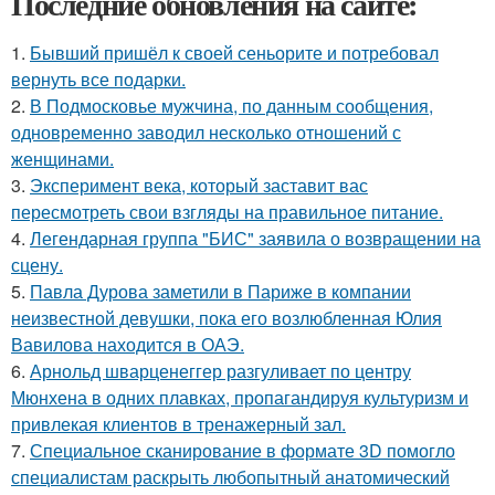
Последние обновления на сайте:
1.
Бывший пришёл к своей сеньорите и потребовал
вернуть все подарки.
2.
В Подмосковье мужчина, по данным сообщения,
одновременно заводил несколько отношений с
женщинами.
3.
Эксперимент века, который заставит вас
пересмотреть свои взгляды на правильное питание.
4.
Легендарная группа "БИС" заявила о возвращении на
сцену.
5.
Павла Дурова заметили в Париже в компании
неизвестной девушки, пока его возлюбленная Юлия
Вавилова находится в ОАЭ.
6.
Арнольд шварценеггер разгуливает по центру
Мюнхена в одних плавках, пропагандируя культуризм и
привлекая клиентов в тренажерный зал.
7.
Специальное сканирование в формате 3D помогло
специалистам раскрыть любопытный анатомический