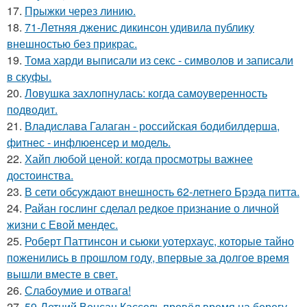
17.
Прыжки через линию.
18.
71-Летняя дженис дикинсон удивила публику
внешностью без прикрас.
19.
Тома харди выписали из секс - символов и записали
в скуфы.
20.
Ловушка захлопнулась: когда самоуверенность
подводит.
21.
Владислава Галаган - российская бодибилдерша,
фитнес - инфлюенсер и модель.
22.
Хайп любой ценой: когда просмотры важнее
достоинства.
23.
В сети обсуждают внешность 62-летнего Брэда питта.
24.
Райан гослинг сделал редкое признание о личной
жизни с Евой мендес.
25.
Роберт Паттинсон и сьюки уотерхаус, которые тайно
поженились в прошлом году, впервые за долгое время
вышли вместе в свет.
26.
Слабоумие и отвага!
27.
59-Летний Венсан Кассель провёл время на берегу