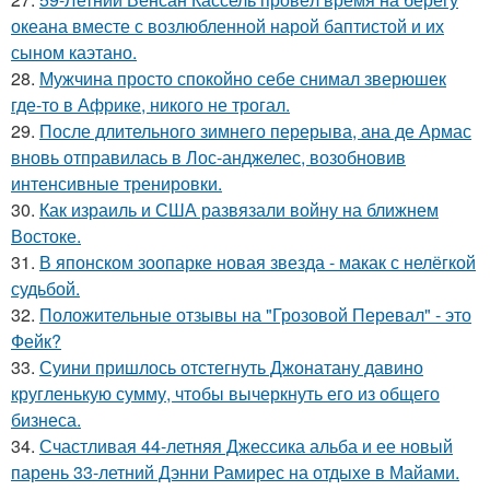
океана вместе с возлюбленной нарой баптистой и их
сыном каэтано.
28.
Мужчина просто спокойно себе снимал зверюшек
где-то в Африке, никого не трогал.
29.
После длительного зимнего перерыва, ана де Армас
вновь отправилась в Лос-анджелес, возобновив
интенсивные тренировки.
30.
Как израиль и США развязали войну на ближнем
Востоке.
31.
В японском зоопарке новая звезда - макак с нелёгкой
судьбой.
32.
Положительные отзывы на "Грозовой Перевал" - это
Фейк?
33.
Суини пришлось отстегнуть Джонатану давино
кругленькую сумму, чтобы вычеркнуть его из общего
бизнеса.
34.
Счастливая 44-летняя Джессика альба и ее новый
парень 33-летний Дэнни Рамирес на отдыхе в Майами.