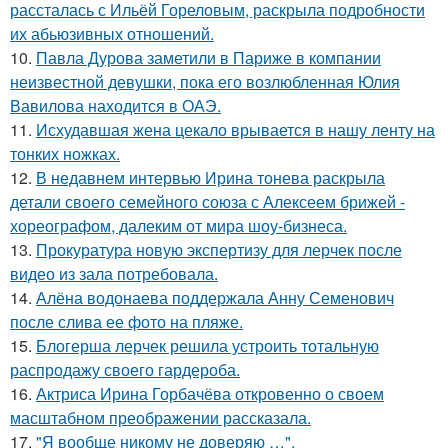
рассталась с Ильёй Гореловым, раскрыла подробности
их абьюзивных отношений.
10.
Павла Дурова заметили в Париже в компании
неизвестной девушки, пока его возлюбленная Юлия
Вавилова находится в ОАЭ.
11.
Исхудавшая жена цекало врывается в нашу ленту на
тонких ножках.
12.
В недавнем интервью Ирина тонева раскрыла
детали своего семейного союза с Алексеем брижей -
хореографом, далеким от мира шоу-бизнеса.
13.
Прокуратура новую экспертизу для лерчек после
видео из зала потребовала.
14.
Алёна водонаева поддержала Анну Семенович
после слива ее фото на пляже.
15.
Блогерша лерчек решила устроить тотальную
распродажу своего гардероба.
16.
Актриса Ирина Горбачёва откровенно о своем
масштабном преображении рассказала.
17.
"Я вообще никому не доверяю …".