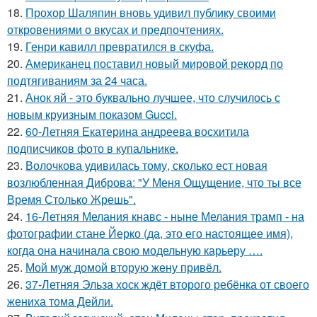
18.
Прохор Шаляпин вновь удивил публику своими
откровениями о вкусах и предпочтениях.
19.
Генри кавилл превратился в скуфа.
20.
Американец поставил новый мировой рекорд по
подтягиваниям за 24 часа.
21.
Анок яй - это буквально лучшее, что случилось с
новым круизным показом Gucci.
22.
60-Летняя Екатерина андреева восхитила
подписчиков фото в купальнике.
23.
Волочкова удивилась тому, сколько ест новая
возлюбленная Диброва: "У Меня Ощущение, что ты все
Время Столько Жрешь".
24.
16-Летняя Мелания кнавс - ныне Мелания трамп - на
фотографии стане Йерко (да, это его настоящее имя),
когда она начинала свою модельную карьеру ….
25.
Мой муж домой вторую жену привёл.
26.
37-Летняя Эльза хоск ждёт второго ребёнка от своего
жениха тома Дейли.