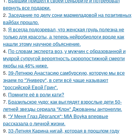
1.
Бывший пришёл к своей сеньорите и потребовал
вернуть все подарки.
2.
Заседание по делу сони мармеладовой на позитивных
вайбах прошло.
3.
Я всегда подозревал, что женская грудь полезна не
только для красоты, а теперь нейробиологи вроде как
нашли этому научное объяснение.
4.
По словам эксперта воз, у мужчин с образованной и
мудрой супругой вероятность скоропостижной смерти
якобы на 46% ниже.
5.
39-Летнюю Анастасию самбурскую, которую мы все
знаем по "Универу", в сети всё чаще называют
"российской Евой Грин".
6.
Помните её в роли кати?
7.
Бразильское чудо: как выглядят взрослые дети 50-
летней звезды сериала "Клон" Джованны антонелли.
8.
"У Меня Глаз Дёргался": MIA Boyka впервые
рассказала о личной жизни.
9.
33-Летняя Карина нигай, которая в прошлом году