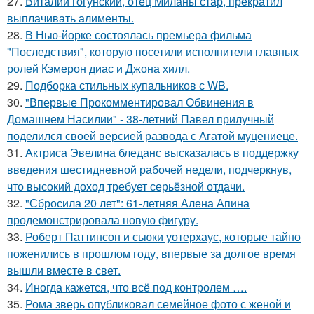
27.
Виталий гогунский, отец Миланы стар, прекратил
выплачивать алименты.
28.
В Нью-йорке состоялась премьера фильма
"Последствия", которую посетили исполнители главных
ролей Кэмерон диас и Джона хилл.
29.
Подборка стильных купальников с WB.
30.
"Впервые Прокомментировал Обвинения в
Домашнем Насилии" - 38-летний Павел прилучный
поделился своей версией развода с Агатой муцениеце.
31.
Актриса Эвелина бледанс высказалась в поддержку
введения шестидневной рабочей недели, подчеркнув,
что высокий доход требует серьёзной отдачи.
32.
"Сбросила 20 лет": 61-летняя Алена Апина
продемонстрировала новую фигуру.
33.
Роберт Паттинсон и сьюки уотерхаус, которые тайно
поженились в прошлом году, впервые за долгое время
вышли вместе в свет.
34.
Иногда кажется, что всё под контролем ….
35.
Рома зверь опубликовал семейное фото с женой и