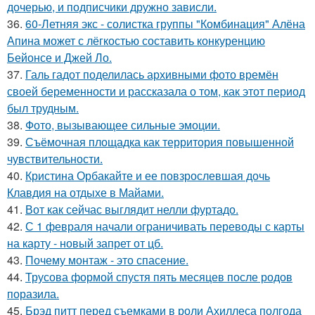
дочерью, и подписчики дружно зависли.
36.
60-Летняя экс - солистка группы "Комбинация" Алёна
Апина может с лёгкостью составить конкуренцию
Бейонсе и Джей Ло.
37.
Галь гадот поделилась архивными фото времён
своей беременности и рассказала о том, как этот период
был трудным.
38.
Фото, вызывающее сильные эмоции.
39.
Съёмочная площадка как территория повышенной
чувствительности.
40.
Кристина Орбакайте и ее повзрослевшая дочь
Клавдия на отдыхе в Майами.
41.
Вот как сейчас выглядит нелли фуртадо.
42.
С 1 февраля начали ограничивать переводы с карты
на карту - новый запрет от цб.
43.
Почему монтаж - это спасение.
44.
Трусова формой спустя пять месяцев после родов
поразила.
45.
Брэд питт перед съемками в роли Ахиллеса полгода