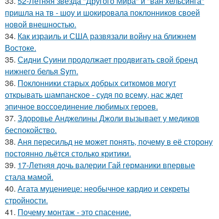
33.
52-Летняя звезда "Другого Мира" и "ван хельсинга"
пришла на тв - шоу и шокировала поклонников своей
новой внешностью.
34.
Как израиль и США развязали войну на ближнем
Востоке.
35.
Сидни Суини продолжает продвигать свой бренд
нижнего белья Syrn.
36.
Поклонники старых добрых ситкомов могут
открывать шампанское - судя по всему, нас ждет
эпичное воссоединение любимых героев.
37.
Здоровье Анджелины Джоли вызывает у медиков
беспокойство.
38.
Аня пересильд не может понять, почему в её сторону
постоянно льётся столько критики.
39.
17-Летняя дочь валерии Гай германики впервые
стала мамой.
40.
Агата муцениеце: необычное кардио и секреты
стройности.
41.
Почему монтаж - это спасение.