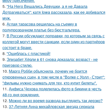
меру пресечения.
5.
"На Него Вешались Девушки, а я не Давала
Дотрагиваться": катя Iowa рассказала, как ее добивался
муж.
6.
Аглая тарасова решилась на съемку в
полупрозрачном платье без бюстгальтера.
7.
В России обсуждают поправки, по которым за связь с
коллегой могут ввести санкции, если один из партнёров
состоит в браке.
8.
"Ошиблась с пластикой!
9.
Элизабет Хёрли в 61 снова доказала: возраст - не
приговор стилю.
10.
Марго Робби объяснила, почему не боится
откровенных сцен, в том числе в "Волке с Уолл - Стрит":
"фильмы нужно снимать для тех, кто купит билеты".
11.
Анфиса Чехова поделилась фото в бикини в честь
48-го дня рождения.
12.
Можно ли во время развода выглядеть так дерзко?
13.
37-Летняя Анна михайловская звезда сериала