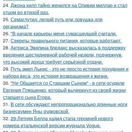
24.
Джона хилл тайно женился на Оливии миллар и стал
отцом во второй раз.
25.
Семаглутид: легкий путь или ловушка для
организма?
26.
"В начале карьеры меня сумасшедшей считали.
27.
Секреты правильного питания, которые работают.
28.
Актриса Эвелина бледанс высказалась в поддержку
введения шестидневной рабочей недели, подчеркнув,
что высокий доход требует серьёзной отдачи.
29.
Путь эмел Льюис - это не просто история похудения и
набора веса, это история возвращения к жизни.
30.
"Не Общается со Старшим Сыном" - в сети осудили
Евгения Плющенко, который вычеркнул из своей жизни
старшего сына Егора.
31.
В сети обсуждают непропорционально длинные ноги
бизнесвумен Яны рудковской.
32.
29-Летняя Белла хадид стала героиней нового
номера итальянской версии журнала Vogue.