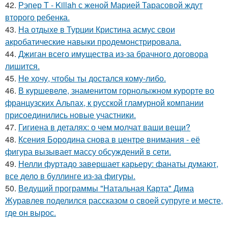
42.
Рэпер T - Killah с женой Марией Тарасовой ждут
второго ребенка.
43.
На отдыхе в Турции Кристина асмус свои
акробатические навыки продемонстрировала.
44.
Джиган всего имущества из-за брачного договора
лишится.
45.
Не хочу, чтобы ты достался кому-либо.
46.
В куршевеле, знаменитом горнолыжном курорте во
французских Альпах, к русской гламурной компании
присоединились новые участники.
47.
Гигиена в деталях: о чем молчат ваши вещи?
48.
Ксения Бородина снова в центре внимания - её
фигура вызывает массу обсуждений в сети.
49.
Нелли фуртадо завершает карьеру: фанаты думают,
все дело в буллинге из-за фигуры.
50.
Ведущий программы "Натальная Карта" Дима
Журавлев поделился рассказом о своей супруге и месте,
где он вырос.