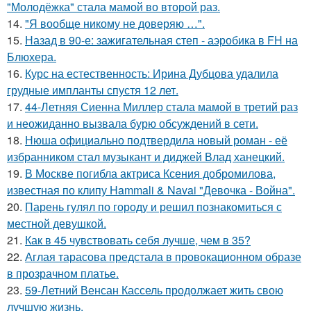
"Молодёжка" стала мамой во второй раз.
14.
"Я вообще никому не доверяю …".
15.
Назад в 90-е: зажигательная степ - аэробика в FH на
Блюхера.
16.
Курс на естественность: Ирина Дубцова удалила
грудные импланты спустя 12 лет.
17.
44-Летняя Сиенна Миллер стала мамой в третий раз
и неожиданно вызвала бурю обсуждений в сети.
18.
Нюша официально подтвердила новый роман - её
избранником стал музыкант и диджей Влад ханецкий.
19.
В Москве погибла актриса Ксения добромилова,
известная по клипу Hammali & Navai "Девочка - Война".
20.
Парень гулял по городу и решил познакомиться с
местной девушкой.
21.
Как в 45 чувствовать себя лучше, чем в 35?
22.
Аглая тарасова предстала в провокационном образе
в прозрачном платье.
23.
59-Летний Венсан Кассель продолжает жить свою
лучшую жизнь.