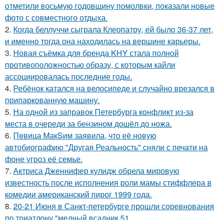
отметили восьмую годовщину помолвки, показали новые
фото с совместного отдыха.
2.
Когда беллуччи сыграла Клеопатру, ей было 36-37 лет,
и именно тогда она находилась на вершине карьеры.
3.
Новая съёмка для бренда KHY стала полной
противоположностью образу, с которым кайли
ассоциировалась последние годы.
4.
Ребёнок катался на велосипеде и случайно врезался в
припаркованную машину.
5.
На одной из заправок Петербурга конфликт из-за
места в очереди за бензином дошёл до ножа.
6.
Пeвица MакSим заявила, что её новую
автобиографию "Другая Реальность" сняли с печати на
фоне угроз её семье.
7.
Актриса Дженнифер кулидж обрела мировую
известность после исполнения роли мамы стиффлера в
комедии американский пирог 1999 года.
8.
20-21 Июня в Санкт-петербурге прошли соревнования
по триатлону "медный всадник 51.