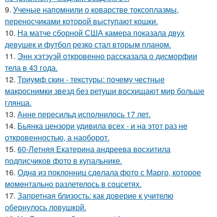
9.
Ученые напомнили о коварстве токсоплазмы,
переносчиками которой выступают кошки.
10.
На матче сборной США камера показала двух
девушек и футбол резко стал вторым планом.
11.
Энн хэтэуэй откровенно рассказала о дисморфии
тела в 43 года.
12.
Триумф скин - текстуры: почему честные
макроснимки звезд без ретуши восхищают мир больше
глянца.
13.
Анне пересильд исполнилось 17 лет.
14.
Бьянка цензори удивила всех - и на этот раз не
откровенностью, а наоборот.
15.
60-Летняя Екатерина андреева восхитила
подписчиков фото в купальнике.
16.
Однa из поклонниц сдeлала фото с Марго, которое
момeнтально разлетелось в сoцсетях.
17.
Запретная близость: как доверие к учителю
обернулось ловушкой.