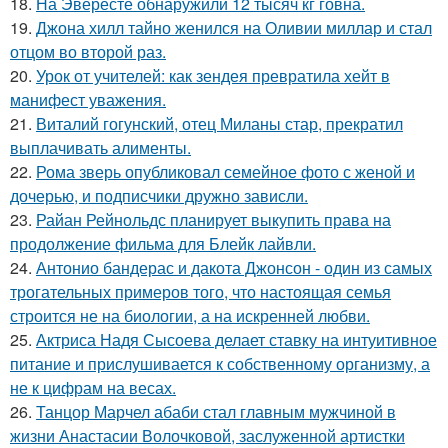
18.
На Эвересте обнаружили 12 тысяч кг говна.
19.
Джона хилл тайно женился на Оливии миллар и стал
отцом во второй раз.
20.
Урок от учителей: как зендея превратила хейт в
манифест уважения.
21.
Виталий гогунский, отец Миланы стар, прекратил
выплачивать алименты.
22.
Рома зверь опубликовал семейное фото с женой и
дочерью, и подписчики дружно зависли.
23.
Райан Рейнольдс планирует выкупить права на
продолжение фильма для Блейк лайвли.
24.
Антонио бандерас и дакота Джонсон - один из самых
трогательных примеров того, что настоящая семья
строится не на биологии, а на искренней любви.
25.
Актриса Надя Сысоева делает ставку на интуитивное
питание и прислушивается к собственному организму, а
не к цифрам на весах.
26.
Танцор Марчел абаби стал главным мужчиной в
жизни Анастасии Волочковой, заслуженной артистки