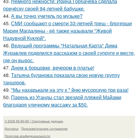
43.
Немного нежности: Ирина Горбачева сделала
причёску своей 94-летней бабушке.
44.
А вы точно учитель по музыке?
45.
СМИ сообщают о смерти 33-летней треш - блогерши
Марии Магдалины - её также называли "Живой
Надувной Куклой".
46.
Ведущий программы "Натальная Карта" Дима
Журавлев поделился рассказом о своей супруге и месте,
где он вырос.
47.
Днем в борцовке, вечером в платье!
48.
Татьяна буланова показала свою новую группу
танцоров.
49.
"Мы нахарькали на эту х * йню мусорскую три раза!
50.
Парень из Уганды стал звездой пляжей Майами
благодаря уличному массажу за $50.
© 2026 90-60-90 | Спортивные девушки
Контакты
Пользовательское соглашение
Политика конфидециальности