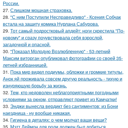
России.
27.
Слишком мощная страховка.
28.
"С ним Поступили Несправедливо" - Ксения Собчак
встала на защиту комика Нурлана Сабурова.
29.
Тот самый подростковый апдейт: ноги скрестила "По-
новому" и сразу почувствовала себя взрослой,
загадочной и опасной.
30.
"Показал Молодую Возлюбленную" - 53-летний
Максим виторган опубликовал фотографии со своей 35-
летней избранницей.
31.
Пока мир видел подиумы, обложки и громкие титулы,
Анок яй проживала совсем другую реальность - тихую и
изнуряющую борьбу за жизнь.
32.
Тем, кто недоволен неблагоприятными погодными
условиями за окном, отправляют привет из Камчатки!
33.
Энджи вынесла вердикт без сантиментов: из Бони
наездница - ну вообще никакая.
34.
Гигиена в деталях: о чем молчат ваши вещи?
35.
Мэтт Деймон для роли должен был добиться