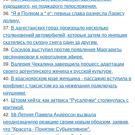
худощавого, но поджарого телосложения.
36.
"Я в Полном а * е": певица слава разнесла Ларису
долину.
37.
В дагестанских горах произошло несколько
столкновений автомобилей, которые затем по инерции
скатились по склону снега один за другим.
38.
Соседов выступил против появления Маргариты
овсянниковои в новогоднем эфире.
39.
Валерия Чекалина завершила процесс адаптации
своего аргентинского жениха к русской культуре.
40.
В красноярском крае женщина - пассажир вступила в
конфликт с таксистом из-за нежелания подключать
наушники.
41.
Шторм хейта: как актриса "Русалочки" столкнулась с
критикой.
42.
58-Летняя Памела Андерсон вызвала
неоднозначную реакцию своим новым образом, заявив,
что "Красота - Понятие Субъективное".