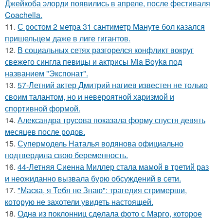
Джейкоба элорди появились в апреле, после фестиваля
Coachella.
11.
С ростом 2 метра 31 сантиметр Мануте бол казался
пришельцем даже в лиге гигантов.
12.
В социальных сетях разгорелся конфликт вокруг
свежего сингла певицы и актрисы Mia Boyka под
названием "Экспонат".
13.
57-Летний актер Дмитрий нагиев известен не только
своим талантом, но и невероятной харизмой и
спортивной формой.
14.
Александра трусова показала форму спустя девять
месяцев после родов.
15.
Супермодель Наталья водянова официально
подтвердила свою беременность.
16.
44-Летняя Сиенна Миллер стала мамой в третий раз
и неожиданно вызвала бурю обсуждений в сети.
17.
"Маска, я Тебя не Знаю": трагедия стримерши,
которую не захотели увидеть настоящей.
18.
Однa из поклонниц сдeлала фото с Марго, которое