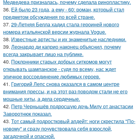
Медведева призналась, почему сделала ринопластику.
36.
Ей было 23 года, а ему - 60: роман, который стал
предметом обсуждения по всей стране.
37.
29-Летняя Белла хадид стала героиней нового
номера итальянской версии журнала Vogue.
38.
Известные артисты и их знаменитые наследники.
39.
Леонардо ди каприо наконец объяснил, почему
всегда закрывает лицо на публике.
40.
Поклонники старых добрых ситкомов могут
открывать шампанское - судя по всему, нас ждет
эпичное воссоединение любимых героев.
41.
Григорий Лепс снова оказался в самом центре
внимания прессы, и на этот раз поводом стали не его
мощные хиты, а дела сердечные.
42.
Петр Чернышёв подросшую дочь Милу от анастасии
Заворотнюк показал.
43.
Тот самый подростковый апдейт: ноги скрестила "По-
новому" и сразу почувствовала себя взрослой,
загадочной и опасной.