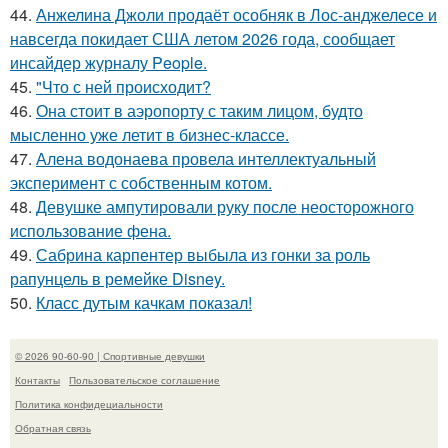
44.
Анжелина Джоли продаёт особняк в Лос-анджелесе и
навсегда покидает США летом 2026 года, сообщает
инсайдер журналу People.
45.
"Что с ней происходит?
46.
Она стоит в аэропорту с таким лицом, будто
мысленно уже летит в бизнес-классе.
47.
Алена водонаева провела интеллектуальный
эксперимент с собственным котом.
48.
Девушке ампутировали руку после неосторожного
использование фена.
49.
Сабрина карпентер выбыла из гонки за роль
рапунцель в ремейке Disney.
50.
Класс дутым качкам показал!
© 2026 90-60-90 | Спортивные девушки
Контакты
Пользовательское соглашение
Политика конфидециальности
Обратная связь