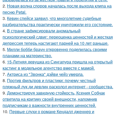
2.
Новая волна споров началась после выхода клипа на
песню Petal.
3.
Кевин спейси заявил, что многолетние судебные
разбирательства практически уничтожили его состояние.
4.
В стране зафиксировали аномальный
психологический сдвиг: переоценка ценностей и жесткая
депрессия теперь настигают парней на 10 лет раньше.
5.
Милли бобби браун откровенно поделилась своими
планами на материнство.
6.
15-Летняя девушка из Сингапура пришла на открытый
кастинг в модельное агентство вместе с мамой.
7.
Актриса из "Звонка" дэйви чейз умерла.
8.
Против фильтров и пластики: почему честный
пляжный лук ди девлин расколол интернет - сообщества.
9.
Демонстрируя завидную стойкость, Ксения Собчак
ответила на критику своей внешности, напомнив
подписчикам о важности внутренних ценностей.
10.
Первые слухи о романе Кендалл дженнер и