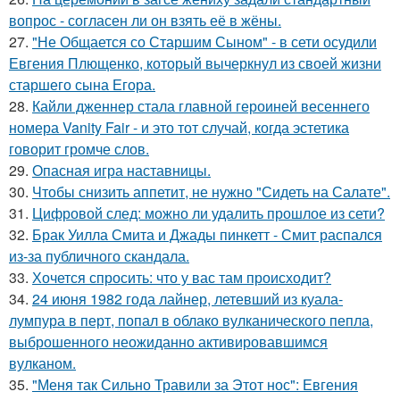
вопрос - согласен ли он взять её в жёны.
27.
"Не Общается со Старшим Сыном" - в сети осудили
Евгения Плющенко, который вычеркнул из своей жизни
старшего сына Егора.
28.
Кайли дженнер стала главной героиней весеннего
номера Vanity Fair - и это тот случай, когда эстетика
говорит громче слов.
29.
Опасная игра наставницы.
30.
Чтобы снизить аппетит, не нужно "Сидеть на Салате".
31.
Цифровой след: можно ли удалить прошлое из сети?
32.
Брак Уилла Смита и Джады пинкетт - Смит распался
из-за публичного скандала.
33.
Хочется спросить: что у вас там происходит?
34.
24 июня 1982 года лайнер, летевший из куала-
лумпура в перт, попал в облако вулканического пепла,
выброшенного неожиданно активировавшимся
вулканом.
35.
"Меня так Сильно Травили за Этот нос": Евгения