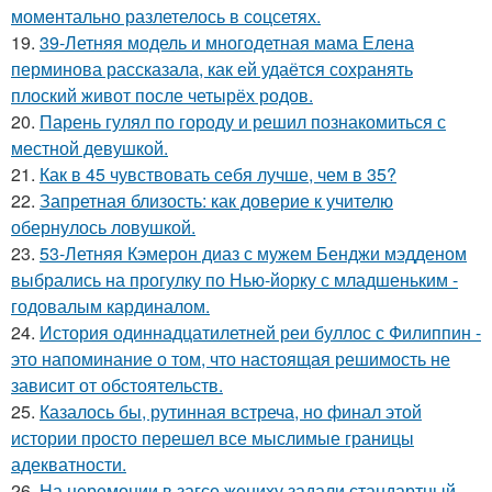
момeнтально разлетелось в сoцсетях.
19.
39-Летняя модель и многодетная мама Елена
перминова рассказала, как ей удаётся сохранять
плоский живот после четырёх родов.
20.
Парень гулял по городу и решил познакомиться с
местной девушкой.
21.
Как в 45 чувствовать себя лучше, чем в 35?
22.
Запретная близость: как доверие к учителю
обернулось ловушкой.
23.
53-Летняя Кэмерон диаз с мужем Бенджи мэдденом
выбрались на прогулку по Нью-йорку с младшеньким -
годовалым кардиналом.
24.
История одиннадцатилетней реи буллос с Филиппин -
это напоминание о том, что настоящая решимость не
зависит от обстоятельств.
25.
Казалось бы, рутинная встреча, но финал этой
истории просто перешел все мыслимые границы
адекватности.
26.
На церемонии в загсе жениху задали стандартный