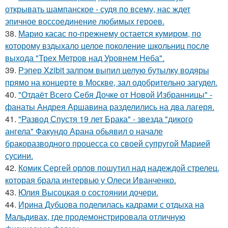
открывать шампанское - судя по всему, нас ждет
эпичное воссоединение любимых героев.
38.
Марио касас по-прежнему остается кумиром, по
которому вздыхало целое поколение школьниц после
выхода "Трех Метров над Уровнем Неба".
39.
Рэпер Xzibit залпом выпил целую бутылку водяры
прямо на концерте в Москве, зал одобрительно загудел.
40.
"Отдаёт Всего Себя Дочке от Новой Избранницы" -
фанаты Андрея Аршавина разделились на два лагеря.
41.
"Развод Спустя 19 лет Брака" - звезда "дикого
ангела" Факундо Арана обьявил о начале
бракоразводного процесса со своей супругой Марией
сусини.
42.
Комик Сергей орлов пошутил над надеждой стрелец,
которая брала интервью у Олеси Иванченко.
43.
Юлия Высоцкая о состоянии дочери.
44.
Ирина Дубцова поделилась кадрами с отдыха на
Мальдивах, где продемонстрировала отличную