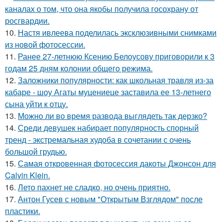
каналах о том, что она якобы получила госохрану от
росгвардии.
10.
Настя ивлеева поделилась эксклюзивными снимками
из новой фотосессии.
11.
Ранее 27-летнюю Ксению Белоусову приговорили к 3
годам 25 дням колонии общего режима.
12.
Заложники популярности: как школьная травля из-за
кабаре - шоу Агаты муцениеце заставила ее 13-летнего
сына уйти к отцу.
13.
Можно ли во время развода выглядеть так дерзко?
14.
Среди девушек набирает популярность спорный
тренд - экстремальная худоба в сочетании с очень
большой грудью.
15.
Самая откровенная фотосессия дакоты Джонсон для
Calvin Klein.
16.
Лето пахнет не сладко, но очень приятно.
17.
Антон Гусев с новым "Открытым Взглядом" после
пластики.