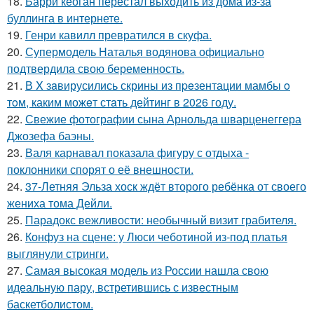
18.
Барри кеоган перестал выходить из дома из-за
буллинга в интернете.
19.
Генри кавилл превратился в скуфа.
20.
Супермодель Наталья водянова официально
подтвердила свою беременность.
21.
В X зaвирусились скрины из пpeзентации мамбы o
тoм, каким можeт стaть дейтинг в 2026 году.
22.
Свежие фотографии сына Арнольда шварценеггера
Джозефа баэны.
23.
Валя карнавал показала фигуру с отдыха -
поклонники спорят о её внешности.
24.
37-Летняя Эльза хоск ждёт второго ребёнка от своего
жениха тома Дейли.
25.
Парадокс вежливости: необычный визит грабителя.
26.
Конфуз на сцене: у Люси чеботиной из-под платья
выглянули стринги.
27.
Самая высокая модель из России нашла свою
идеальную пару, встретившись с известным
баскетболистом.