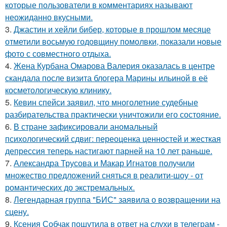
которые пользователи в комментариях называют
неожиданно вкусными.
3.
Джастин и хейли бибер, которые в прошлом месяце
отметили восьмую годовщину помолвки, показали новые
фото с совместного отдыха.
4.
Жена Курбана Омарова Валерия оказалась в центре
скандала после визита блогера Марины ильиной в её
косметологическую клинику.
5.
Кевин спейси заявил, что многолетние судебные
разбирательства практически уничтожили его состояние.
6.
В стране зафиксировали аномальный
психологический сдвиг: переоценка ценностей и жесткая
депрессия теперь настигают парней на 10 лет раньше.
7.
Александра Трусова и Макар Игнатов получили
множество предложений сняться в реалити-шоу - от
романтических до экстремальных.
8.
Легендарная группа "БИС" заявила о возвращении на
сцену.
9.
Ксения Собчак пошутила в ответ на слухи в телеграм -