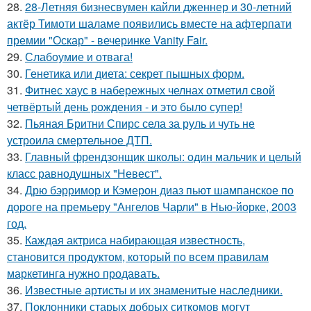
28.
28-Летняя бизнесвумен кайли дженнер и 30-летний
актёр Тимоти шаламе появились вместе на афтерпати
премии "Оскар" - вечеринке Vanity Fair.
29.
Слабоумие и отвага!
30.
Генетика или диета: секрет пышных форм.
31.
Фитнес хаус в набережных челнах отметил свой
четвёртый день рождения - и это было супер!
32.
Пьяная Бритни Спирс села за руль и чуть не
устроила смертельное ДТП.
33.
Главный френдзонщик школы: один мальчик и целый
класс равнодушных "Невест".
34.
Дрю бэрримор и Кэмерон диаз пьют шампанское по
дороге на премьеру "Ангелов Чарли" в Нью-йорке, 2003
год.
35.
Каждая актриса набирающая известность,
становится продуктом, который по всем правилам
маркетинга нужно продавать.
36.
Известные артисты и их знаменитые наследники.
37.
Поклонники старых добрых ситкомов могут