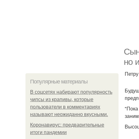
Сын
но 
Петру
Популярные материалы
Будущ
В соцсетях набирают популярность
предп
чипсы из крапивы, которые
пользователи в комментариях
"Пока 
называют неожиданно вкусными.
заним
Коронавирус: предварительные
Высоц
итоги пандемии