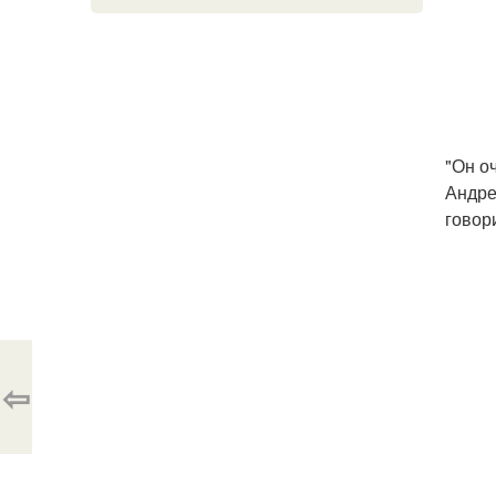
"Он о
Андре
говор
⇦