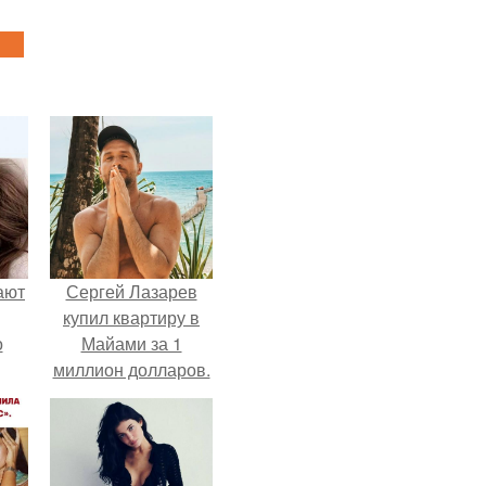
ают
Сергей Лазарев
купил квартиру в
о
Майами за 1
миллион долларов.