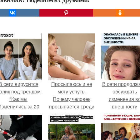
В сети вирусится
Просыпаюсь и не
В сети продолж
олик под трендом
могу уснуть.
обсуждать
"Как мы
Почему человек
изменения в
Изменились за 20
просыпается среди
внешности
лет".
ночи и не может
актрисы.
заснуть