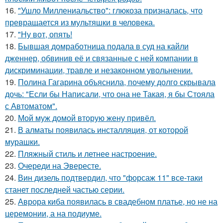
16.
"Ушло Миллениальство": глюкоза призналась, что
превращается из мультяшки в человека.
17.
"Ну вот, опять!
18.
Бывшая домработница подала в суд на кайли
дженнер, обвинив её и связанные с ней компании в
дискриминации, травле и незаконном увольнении.
19.
Полина Гагарина объяснила, почему долго скрывала
дочь: "Если бы Написали, что она не Такая, я бы Стояла
с Автоматом".
20.
Мой муж домой вторую жену привёл.
21.
В алматы появилась инсталляция, от которой
мурашки.
22.
Пляжный стиль и летнее настроение.
23.
Очереди на Эвересте.
24.
Вин дизель подтвердил, что "форсаж 11" все-таки
станет последней частью серии.
25.
Аврора киба появилась в свадебном платье, но не на
церемонии, а на подиуме.