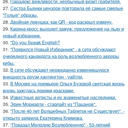
26.
Парадокс вежливости: необычный визит грабителя.
27.
Сестра Бьянки цензори повторила её самые смелые
"Голые" образы.
28.
Двойная ловушка: как QR - код раскрыл измену.
29.
Карина кросс выходит замуж: предложение на льду и
новый избранник.
30.
"Do you Speak English?
31.
"Появился Новый Избранник" - в сети обсуждают
очередного кандидата на роль возлюбленного авроры
кибы.
32.
В сети обсуждают неожиданно изменившуюся
внешность роузи хантингтон - уайтли.
33.
В Москве на премьере Ольги Бузовой светская жизнь
вновь зажглась яркими красками.
34.
Известные артисты и их знаменитые наследники.
35.
Эрин Мориарти - старлайт из "Пацанов".
36.
"После 40 лет Волшебных Таблеток не Существует", -
открыто заявила Екатерина Климова.
37.
"Показал Молодую Возлюбленную" - 53-летний