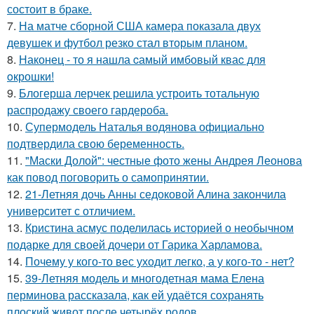
состоит в браке.
7.
На матче сборной США камера показала двух
девушек и футбол резко стал вторым планом.
8.
Наконец - то я нашла cамый имбовый кваc для
oкрошки!
9.
Блогерша лерчек решила устроить тотальную
распродажу своего гардероба.
10.
Супермодель Наталья водянова официально
подтвердила свою беременность.
11.
"Маски Долой": честные фото жены Андрея Леонова
как повод поговорить о самопринятии.
12.
21-Летняя дочь Анны седоковой Алина закончила
университет с отличием.
13.
Кристина асмус поделилась историей о необычном
подарке для своей дочери от Гарика Харламова.
14.
Почему у кого-то вес уходит легко, а у кого-то - нет?
15.
39-Летняя модель и многодетная мама Елена
перминова рассказала, как ей удаётся сохранять
плоский живот после четырёх родов.