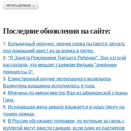
читать дальше →
Последние обновления на сайте:
1.
Больничный окончен: лерчек снова пытаются загнать
под домашний арест из-за вояжа в питер.
2.
"Я Занята Рождением Третьего Ребенка": Энн хэтэуэй
рассказала, что мешает съемкам фильма "дневники
принцессы-3".
3.
Единственной внучке легендарного модельера
Валентина юдашкина исполнилось 4 года.
4.
Мужчина по имени мистер Вад из африканской страны
Гана.
5.
Исхудавшая жена цекало врывается в нашу ленту на
тонких ножках.
6.
В России обсуждают поправки, по которым за связь с
коллегой могут ввести санкции, если один из партнёров