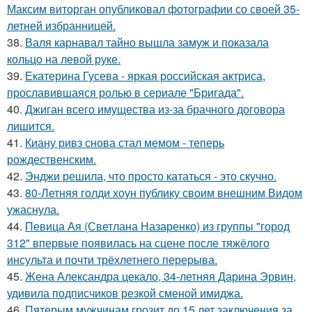
Максим виторган опубликовал фотографии со своей 35-
летней избранницей.
38.
Валя карнавал тайно вышла замуж и показала
кольцо на левой руке.
39.
Екатерина Гусева - яркая российская актриса,
прославившаяся ролью в сериале "Бригада".
40.
Джиган всего имущества из-за брачного договора
лишится.
41.
Киану ривз снова стал мемом - теперь
рождественским.
42.
Энджи решила, что просто кататься - это скучно.
43.
80-Летняя голди хоун публику своим внешним Видом
ужаснула.
44.
Певица Ая (Светлана Назаренко) из группы "город
312" впервые появилась на сцене после тяжёлого
инсульта и почти трёхлетнего перерыва.
45.
Жена Александра цекало, 34-летняя Дарина Эрвин,
удивила подписчиков резкой сменой имиджа.
46.
Пятерым мужчинам грозит до 15 лет заключения за